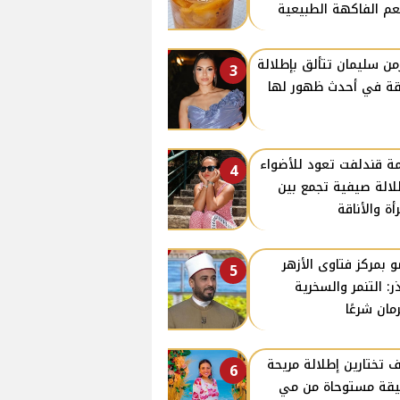
م الفاكهة الطبيعية
من سليمان تتألق بإطلالة
3
قة في أحدث ظهور لها
ة قندلفت تعود للأضواء
4
لالة صيفية تجمع بين
رأة والأناقة
 بمركز فتاوى الأزهر
5
ر: التنمر والسخرية
مان شرعًا
 تختارين إطلالة مريحة
6
يقة مستوحاة من مي