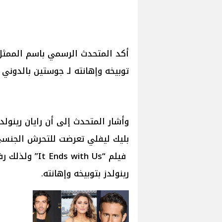
أكد المتحدث الرسمي باسم الممثل ال
توبيخه وإهانته لـ جوستين بالدوني بطل وخرج في
وأشار المتحدث إلى أن رايان رينولد
بليك ليفلي تعرضت للتحرش الجنسي 
فيلم “ with Us
رينولدز بتوبيخه وإهانته.