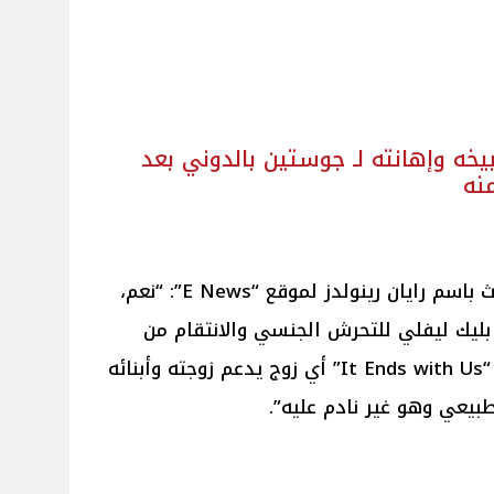
بيخه وإهانته لـ جوستين بالدوني بعد
نه
بحسب موقع “People” قال المتحدث باسم رايان رينولدز لموقع “E News”: “نعم،
بليك ليفلي للتحرش الجنسي والانتقام من
جوستين بالدوني خلال تصوير فيلم “It Ends with Us” أي زوج يدعم زوجته وأبنائه
طبيعي وهو غير نادم عليه”.