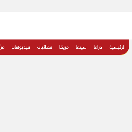
الرئيسية
دراما
سينما
مزيكا
فضائيات
فيديوهات
مرأ