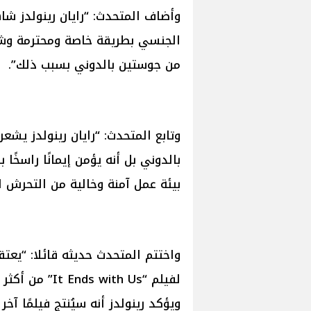
وأضاف المتحدث: “رايان رينولدز ش
الجنسي بطريقة خاصة ومحترمة وشعر
من جوستين بالدوني بسبب ذلك”.
وتابع المتحدث: “رايان رينولدز يشعر
بالدوني بل أنه يؤمن إيمانًا راسخً
بيئة عمل آمنة وخالية من التحرش ا
واختتم المتحدث حديثه قائلا: “يعتقد
لفيلم “with Us
ويؤكد رينولدز أنه سيُنتج فيلمًا آخ