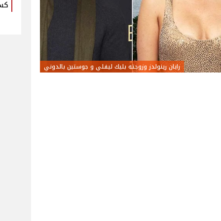
كس
رايان رينولدز وزوجته بليك ليفلي و جوستين بالدوني