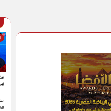
1
است
مشر
الش