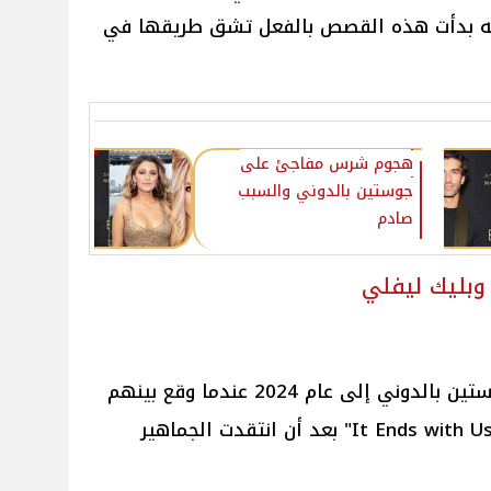
أنه بدأت هذه القصص بالفعل تشق طريقها في
هجوم شرس مفاجئ على
جوستين بالدوني والسبب
صادم
وبليك ليفلي
ترجع أحداث قضايا بليك ليفلي وجوستين بالدوني إلى عام 2024 عندما وقع بينهم
خلاف شرس أثناء تصويرهم فيلم "It Ends with Us" بعد أن انتقدت الجماهير