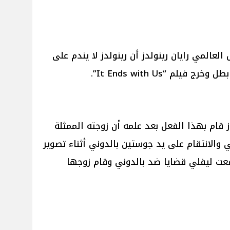
عالمي رايان رينولدز أن رينولدز لا يندم على
لم “It Ends with Us”.
ز قام بهذا الفعل بعد علمه أن زوجته الممثلة
والانتقام على يد جوستين بالدوني أثناء تصوير
It Ends” ولذلك رفعت ليفلي قضايا ضد بالدوني وقام زوجها