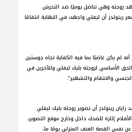
اهد زوجته وهي تناضل يوميًا ضد التحرش
 رينولدز أن ليفلي واجهت في النهاية انتقامًا
 أنه لم يكن غاضبًا بما فيه الكفاية تجاه جوستين
ا بالحق الأساسي لزوجته بليك ليفلي وللآخرين في
لجنسي والانتقام والتشهير”.
 رايان رينولدز أن تصوير زوجته بليك ليفلي
It Ends ” من أكثر الأفلام إثارة للضحك داخل وخارج موقع التصوير،
ر عن نفس القصة العنف المنزلي يومًا ما،