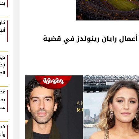
بطع
كار
أني
أعمال رايان رينولدز في قضية
ديم
بإط
الج
عضو
يحذ
محر
كيف
وأن