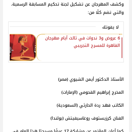
وكشف المهرجان عن تشكيل لجنة تحكيم المسابقة الرسمية،
والتي تضم كلًا من:
لا يفوتك
6 عروض و3 ندوات في ثالث أيام مهرجان
القاهرة للمسرح التجريبي‎
الأستاذ الدكتور أيمن الشيوي (مصر)
المخرج إبراهيم القحومي (الإمارات)
الكاتب فهد ردة الحارثي (السعودية)
الفنان كرزيستوف روغاسيفيتش (بولندا)
كما أعلن المؤتمر عن مشاركة 17 عرضًا مسرحيًا هذا العام في