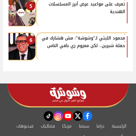
تعرف على مواعيد عرض أبرز المسلسلات
5
الهندية
محمود الليثي لـ"وشوشة": مش هشارك في
6
حفلة شيرين.. لكن معزوم زي باقي الناس
instagram
tiktok
youtube
twitter
facebook
الرئيسية
دراما
سينما
مزيكا
فضائيات
فيديوهات