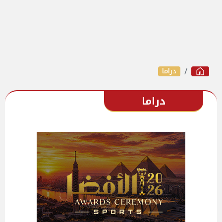
دراما
دراما