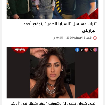
تترات مسلسل "السرايا الصفرا" بتوقيع أحمد
البرازيلي
الأحد 15/فبراير/2026 - 04:51 م
إنجي كيوان تنفي لـ" وشوشة "مشاركتها في “أولاد