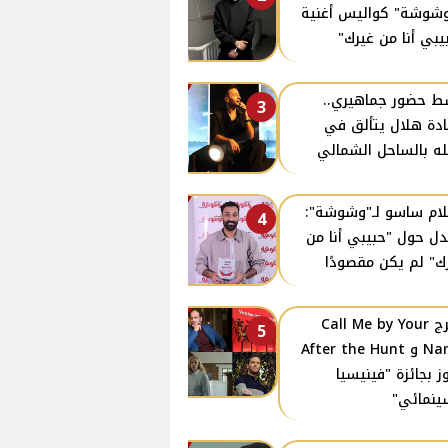
وشوشة" كواليس أغنية
يبي أنا من غيرك"
 حضور جماهيري..
3
دة هلال يتألق في
ه بالساحل الشمالي
ام ساسو لـ"وشوشة":
4
دل حول "حبيبي أنا من
ك" لم يكن مقصودًا
مخرج Call Me by Your
5
Name و After the Hunt
ز بجائزة "فينيسيا
ينمائي"