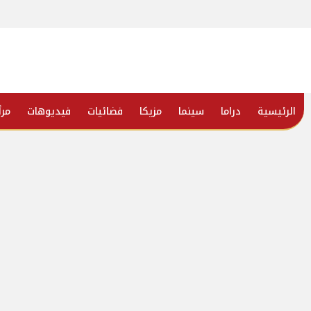
الرئيسية
دراما
سينما
مزيكا
فضائيات
فيديوهات
مرأ