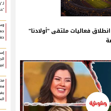
لـ"
"حب
وسط
انطلاق فعاليات ملتقى "أولادنا"
حما
حفل
ة
إسل
الج
غير
يفو
الس