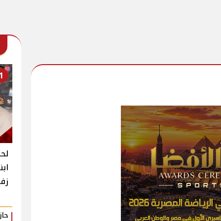
1
لحظ
ابن
زفا
حا