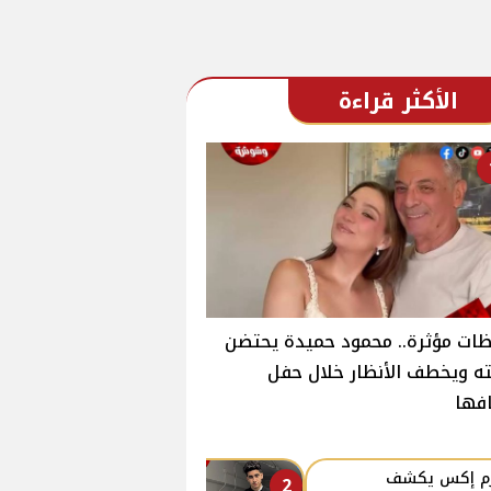
الأكثر قراءة
ات مؤثرة.. محمود حميدة يحتضن
ته ويخطف الأنظار خلال حفل
فها
زم إكس يكشف
2