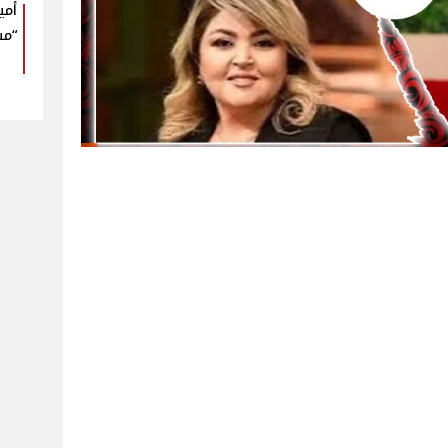
أمي
“مش