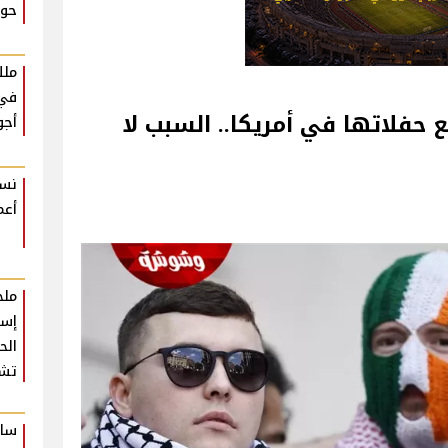
حوا
ملك
في 
تلغي جميع حفلاتها في أمريكا.. السبب لا
أجو
نسم
أعم
ملخ
إسط
تشع
سام