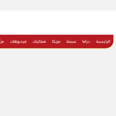
الرئيسية
دراما
سينما
مزيكا
فضائيات
فيديوهات
مرأ