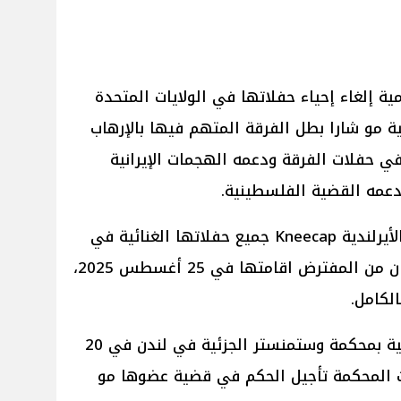
الغنائية العالمية إلغاء إحياء حفلاتها في الولايات المتحدة
ية مو شارا بطل الفرقة المتهم فيها بالإرهاب
 في حفلات الفرقة ودعمه الهجمات الإيرانية
دعمه القضية الفلسطينية.
وبحسب موقع NME، ألغت الفرقة الأيرلندية Kneecap جميع حفلاتها الغنائية في
الولايات المتحدة الأمريكية التي كان من المفترض اقامتها في 25 أغسطس 2025،
لكامل.
وجاء ذلك في جلسة الاستماع الثانية بمحكمة وستمنستر الجزئية في لندن في 20
2025، حيثُ قررت المحكمة تأجيل الحكم في قضية عضوها مو