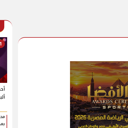
1
أحم
ألب
محم
بعد