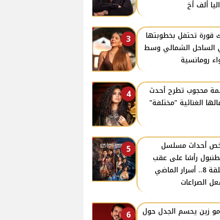
ليا ألف أخ
 قورة تحتفل بخطوبتها
3
الساحل الشمالي وسط
اء رومانسية
ة محجوب تطرح أحدث
4
الها الغنائية "مختلفة"
ص أحداث مسلسل
5
نبول رأسًا على عقب
الحلقة 8.. أسرار الماضي
ل الصراعات
و زين يحسم الجدل حول
6