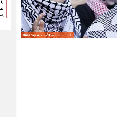
ارت
الح
رس
الفرقة الغنائية الأيرلندية Kneecap