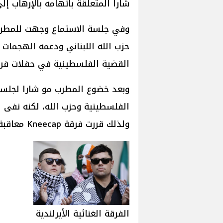
شارا المتعلقة باتهامه بالإرهاب إلى 26 سبتمبر 025
وفي جلسة الاستماع وجهت للمطرب م
حزب الله اللبناني ودعمه الهجمات ا
القضية الفلسطينية في حفلات فرقة Kneecap الغنائية العا
وبعد خضوع المطرب مو شارا لجلسة
الفلسطينية وحزب الله، لكنه نفى ا
ولذلك قررت فرقة Kneecap معاقبة أمريكا بإلغاء حفلاتها هناك.
الفرقة الغنائية الأيرلندية