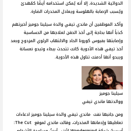
الدوائية الشديدة، إلا أنه يُمكن استخدامه أيضًا كمُهدئ
ويُسبب الإصابة بالهلوسة ويعادل المخدرات الضارة.
وأكد الموظفين أن ماندي تيفي والدة سيلينا جوميز أخبرتهم
كذباً أنها بحاجة إلى أخذ الحقن لعلاجها من الحساسية
وإصابتها بفيوس كورونا الحاد والالتهاب الرئوي المزدوج وبعد
أخذ تيفي هذه الأدوية كانت تتحدث ببطء وتبدو نعسانة
ويبدو أنها أدمنت تناول هذه الأدوية.
سيلينا جوميز
ووالدتها ماندي تيفي
ومن جانبها نفت ماندي تيفي والدة سيلينا جوميز ادعاءات
تعاطيها وإدمانها المخدرات، وقالت ماندي لموقع The Cut:
أسستُ شركة Wondermind لأنني أردتُ مساعدة الأشخاص