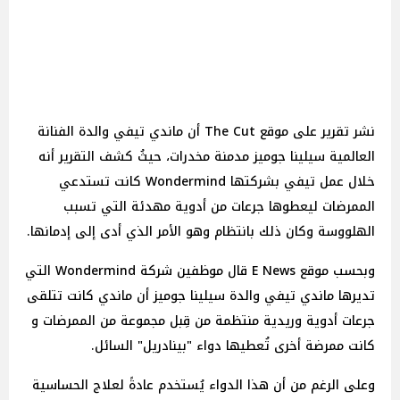
نشر تقرير على موقع The Cut أن ماندي تيفي والدة الفنانة
العالمية سيلينا جوميز مدمنة مخدرات، حيثُ كشف التقرير أنه
خلال عمل تيفي بشركتها Wondermind كانت تستدعي
الممرضات ليعطوها جرعات من أدوية مهدئة التي تسبب
الهلووسة وكان ذلك بانتظام وهو الأمر الذي أدى إلى إدمانها.
وبحسب موقع E News قال موظفين شركة Wondermind التي
تديرها ماندي تيفي والدة سيلينا جوميز أن ماندي كانت تتلقى
جرعات أدوية وريدية منتظمة من قِبل مجموعة من الممرضات و
كانت ممرضة أخرى تُعطيها دواء "بينادريل" السائل.
وعلى الرغم من أن هذا الدواء يُستخدم عادةً لعلاج الحساسية