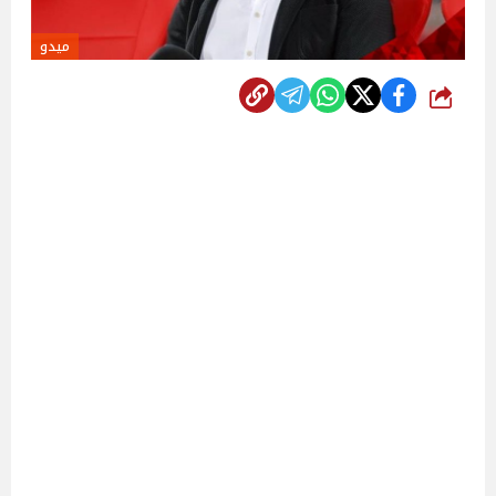
ميدو
شارك