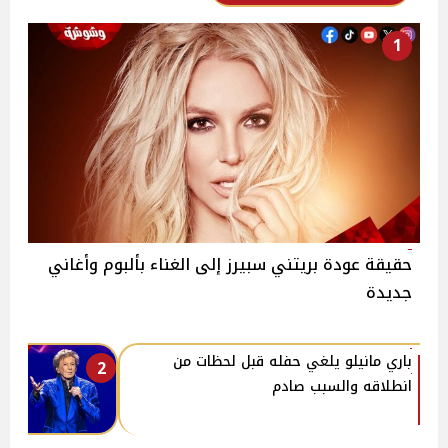
1
حقيقة عودة بريتني سبيرز إلى الغناء بألبوم وأغاني
جديدة
باري مانيلو يلغي حفله قبل لحظات من
2
انطلاقه والسبب صادم