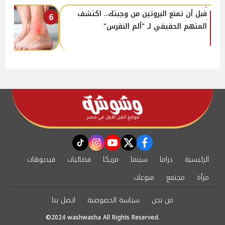
قبل أن تمنع البروتين من وجبتك.. اكتشف
6
المتهم الحقيقي لـ "ألم النقرس"
instagram
tiktok
youtube
twitter
facebook
الرئيسية
دراما
سينما
مزيكا
فضائيات
فيديوهات
مرأة
مجتمع
منوعات
من نحن
سياسة الخصوصية
اتصل بنا
©2024 washwasha All Rights Reserved.