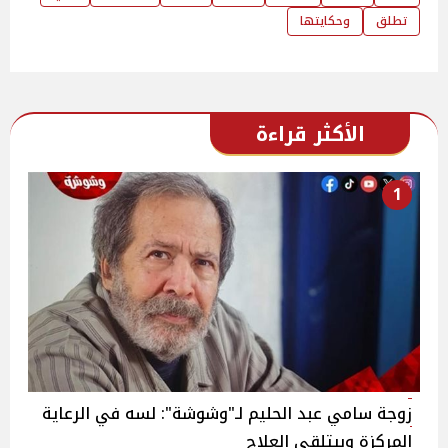
تطلق
وحكايتها
الأكثر قراءة
1
زوجة سامي عبد الحليم لـ"وشوشة": لسه في الرعاية
المركزة وبيتلقى العلاج