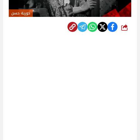
حورية حسن
شارك