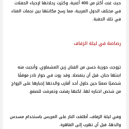
حيث غنت أكثر من 400 أغنية، وكثرت رحلاتها لإحياء الحفلات
في مختلف الدول العربية، مما رسخ مكانتها بين نجمات الغناء
في تلك الحقبة.
رصاصة في ليلة الزفاف
تزوجت حورية حسن من الفنان زين العشماوي، وأنجبت منه
ابنتها حنان، قبل أن ينفصلا، وقد روت في حوار نادر موقفًا
شخصيًا صعبًا حين حاول أحد أقارب والدتها إجبارها على الزواج
من شخص اختاره لها، لكنها رفضت وتعرضت للصفع.
وفي ليلة الزفاف، أطلقت النار على العريس باستخدام مسدس
والدها، قبل أن تهرب إلى القاهرة.