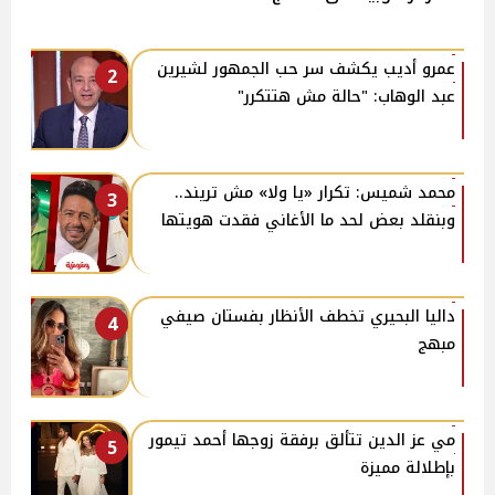
عمرو أديب يكشف سر حب الجمهور لشيرين
2
عبد الوهاب: "حالة مش هتتكرر"
محمد شميس: تكرار «يا ولا» مش تريند..
3
وبنقلد بعض لحد ما الأغاني فقدت هويتها
داليا البحيري تخطف الأنظار بفستان صيفي
4
مبهج
مي عز الدين تتألق برفقة زوجها أحمد تيمور
5
بإطلالة مميزة