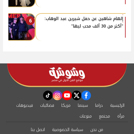
إلهام شاهين عن حفل شيرين عبد الوهاب:
6
"أكتر من 30 ألف محب ليها"
instagram
tiktok
youtube
twitter
facebook
الرئيسية
دراما
سينما
مزيكا
فضائيات
فيديوهات
مرأة
مجتمع
منوعات
من نحن
سياسة الخصوصية
اتصل بنا