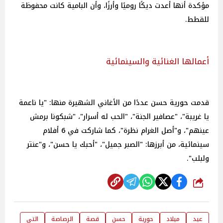
مؤكدة أنها أعدت ديكًا روميًا وأرزًا، وأن البامية كانت محفوظة
للقطط.
أعمالها الغنائية والسينمائية
قدمت حورية حسن عددًا من الأغاني الشهيرة منها: "يا ناعمة
يا غريبة"، "عصافير الجنة"، "الحب له أسرار"، "شبكونا برمش
عينهم"، و"أصل الغرام نظرة"، كما شاركت في 6 أفلام
سينمائية، من أبرزها: "الصبر جميل"، "أحبك يا حسن"، و"عنتر
ولبلب".
شارك
عيد
ميلاد
حورية
حسن
قصة
الرصاصة
التي