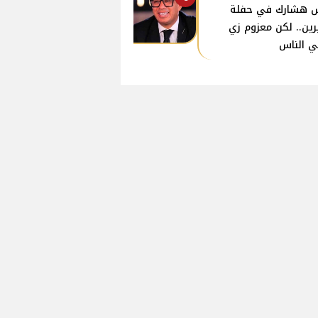
 هشارك في حفلة
ين.. لكن معزوم زي
ي الناس