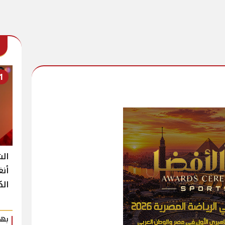
1
الش
أنغ
الك
بهي