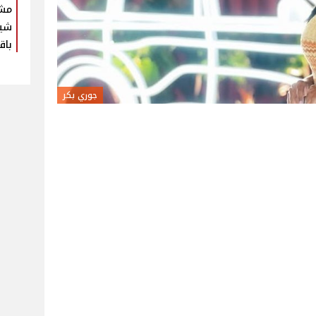
مش
شير
باق
جوري بكر