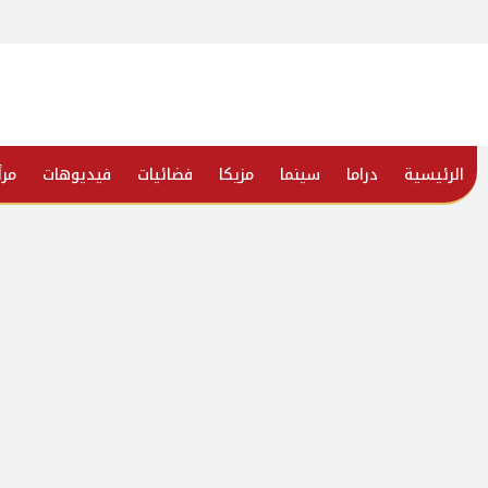
الرئيسية
دراما
سينما
مزيكا
فضائيات
فيديوهات
مرأ