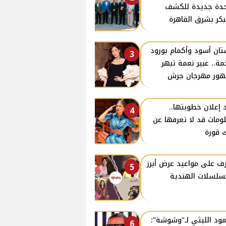
دة جديدة للكشف
بكر بشرق القاهرة
ان أسود وأكمام بورود
3
ة.. عبير نعمة تبهر
ور مهرجان جرش
 إعلان خطوبتها..
4
ومات قد لا تعرفها عن
 قورة
ف على مواعيد عرض أبرز
5
سلسلات الهندية
ود الليثي لـ"وشوشة":
6