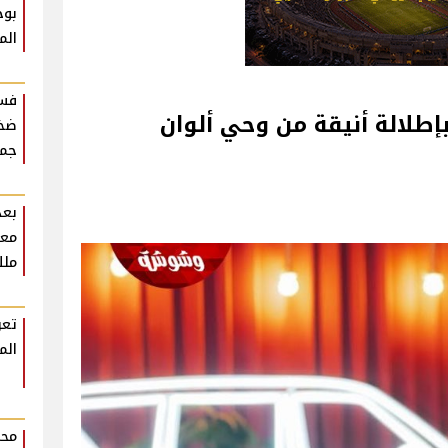
بوح
الم
فست
إطلالة أنيقة من وحي ألوان
ضخم
جمه
بعد
معل
ملك
تعر
الم
محم