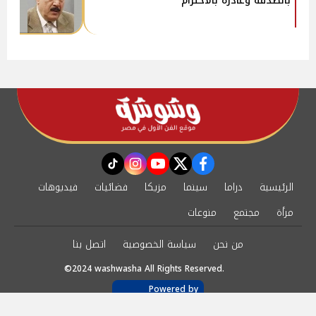
بالصدفة وغادره بالاحترام
instagram
tiktok
youtube
twitter
facebook
الرئيسية
دراما
سينما
مزيكا
فضائيات
فيديوهات
مرأة
مجتمع
منوعات
من نحن
سياسة الخصوصية
اتصل بنا
©2024 washwasha All Rights Reserved.
Powered by