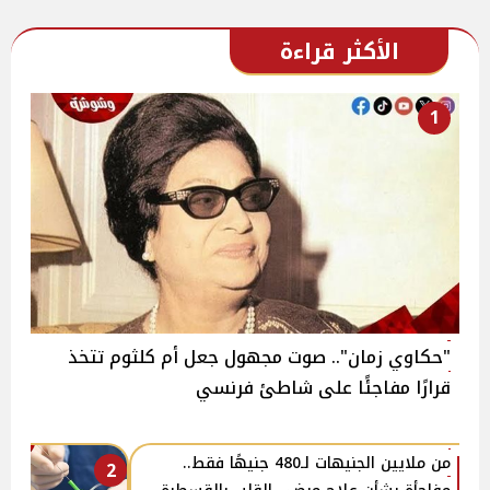
الأكثر قراءة
1
"حكاوي زمان".. صوت مجهول جعل أم كلثوم تتخذ
قرارًا مفاجئًا على شاطئ فرنسي
من ملايين الجنيهات لـ480 جنيهًا فقط..
2