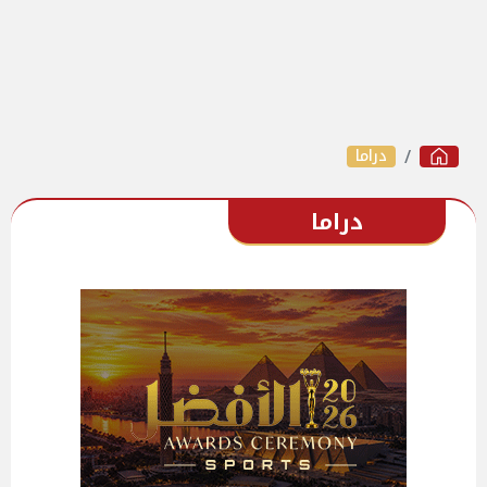
دراما
دراما