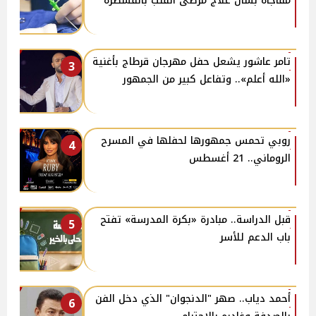
مفاجأة بشأن علاج مرضى القلب بالقسطرة
تامر عاشور يشعل حفل مهرجان قرطاج بأغنية
3
«الله أعلم».. وتفاعل كبير من الجمهور
روبي تحمس جمهورها لحفلها في المسرح
4
الروماني.. 21 أغسطس
قبل الدراسة.. مبادرة «بكرة المدرسة» تفتح
5
باب الدعم للأسر
أحمد دياب.. صهر "الدنجوان" الذي دخل الفن
6