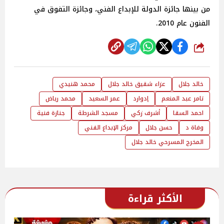
من بينها جائزة الدولة للإبداع الفني، وجائزة التفوق في
الفنون عام 2010.
شارك
خالد جلال
عزاء شقيق خالد جلال
محمد هنيدي
تامر عبد المنعم
إدوارد
عمر السعيد
محمد رياض
احمد السقا
أشرف زكي
مسجد الشرطة
جنازة فنية
وفاة د
حسن جلال
مركز الإبداع الفني
المخرج المسرحي خالد جلال
الأكثر قراءة