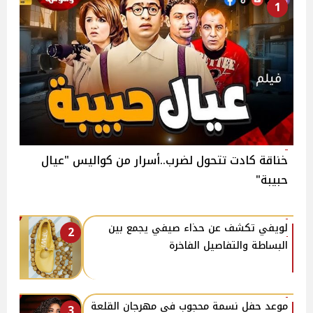
1
خناقة كادت تتحول لضرب..أسرار من كواليس "عيال
حبيبة"
لويفي تكشف عن حذاء صيفي يجمع بين
2
البساطة والتفاصيل الفاخرة
موعد حفل نسمة محجوب في مهرجان القلعة
3