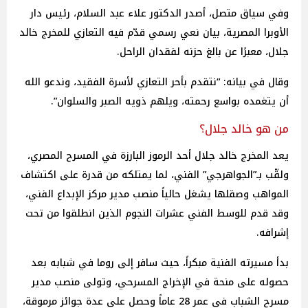
وفي سياق متصل، أصدر الدكتور علاء عبد السلام، رئيس دار
الأوبرا المصرية، بيان نعي رسمي قدّم فيه التعازي للمخرج خالد
جلال، معبرًا عن بالغ حزنه لفقدان الراحل.
وقال في بيانه: “نتقدم بأحر التعازي لأسرة الفقيد، وندعو الله
أن يتغمده بواسع رحمته، ويلهم ذويه الصبر والسلوان”.
من هو خالد جلال؟
يعد المخرج خالد جلال أحد الرموز البارزة في المسرح المصري،
ولقّب بـ”الجواهرجي” الفني، لما يمتلكه من قدرة على اكتشاف
المواهب وصقلها يشغل حالياً منصب مدير مركز الإبداع الفني،
وقد قدم للوسط الفني عشرات النجوم الذين انطلقوا من تحت
إشرافه.
بدأ مسيرته الفنية مبكراً، حيث سافر إلى روما في شبابه بعد
حصوله على منحة في الإخراج المسرحي، وتولى منصب مدير
مسرح الشباب في عمر 28 عاماً وحصل على عدة جوائز مرموقة،