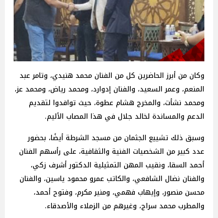
وكان من أبرز الحاضرين كل من الفنان محمد هنيدي، وتامر عبد
المنعم، وعمر السعيد، والفنان إدوارد، ومحمد رياض، ومحمد عز،
ومحمد نشأت، والمخرج هشام عطوة، حيث توافدوا لتقديم
الدعم والمساندة لخالد جلال في هذا المصاب الأليم.
وسبق ذلك تشييع الجثمان من مسجد الشرطة أيضًا، بحضور
عدد كبير من الشخصيات الفنية والثقافية، على رأسهم الفنان
أحمد السقا، ونقيب المهن التمثيلية الدكتور أشرف زكي،
والفنان نضال الشافعي، والكاتب عمرو محمود ياسين، والفنان
محسن منصور، وإيهاب فهمي، ومنير مكرم، وفتوح أحمد،
والمطرب محمد سراج، وغيرهم من الزملاء والأصدقاء.