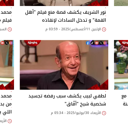
نور الشريف يكشف قصة منع فيلم "أهل
محمد 
القمة" و تدخل السادات لإنقاذه‎
فيلم م
الإثنين 11/أغسطس/2025 - 03:59 م
السبت 09/أغسطس/2025
مع
لطفي لبيب يكشف سبب رفضه تجسيد
محمد 
نة
شخصية شيخ "أفّاق"‎
من بدا
اللي بت
الأربعاء 30/يوليو/2025 - 05:34 م
الأربعاء 30/يوليو/25