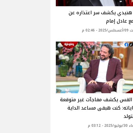
هنيدي يكشف سر اعتذاره عن
ع عادل إمام‎
 - 02:46 م
القس يكشف مفاجآت غير متوقعة
ياته: كنت هبقى مساعد الداية
ولد‎
20 - 03:12 م