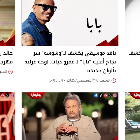
يكشف
ناقد موسيقي يكشف لـ"وشوشة" سر
خالد 
نجاح أغنية "بابا" لـ عمرو دياب: لوحة غزلية
مهرجا
بألوان جديدة‎
السبت 16/أغسطس/2025
السبت 16/أغسطس/2025 - 05:54 م