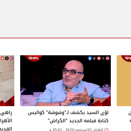
لؤي السيد يكشف لـ"وشوشة" كواليس
زاهي 
ة
كتابة فيلمه الجديد "الكراش"
الأهر
القديم
الثلاثاء 02/سبتمبر/2025 - 05:02 م