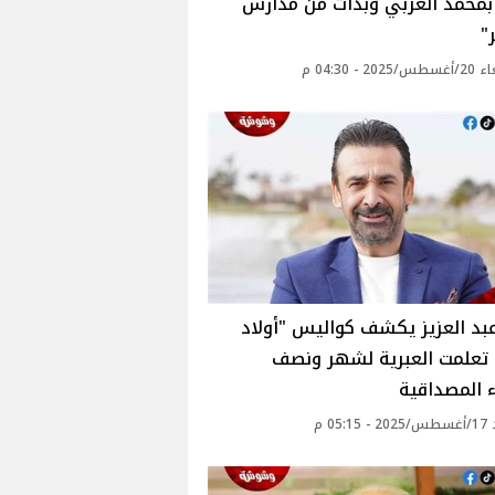
بمحمد العربي وبدأت من مدارس
"
20 - 04:30 م
بد العزيز يكشف كواليس "أولاد
 تعلمت العبرية لشهر ونصف
 المصداقية‎
05: م