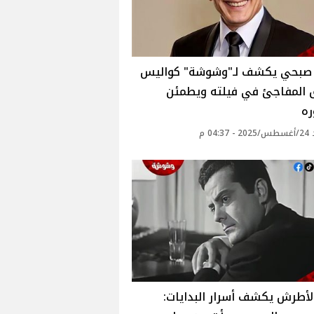
صبحي يكشف لـ"وشوشة" كواليس
ق المفاجئ في فيلته ويطمئن
ه‎
04: م
لأطرش يكشف أسرار البدايات: