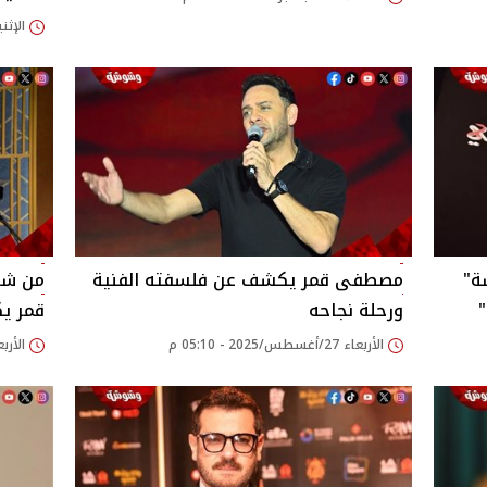
الإثنين 01/سبتمبر/2025
ة"
مصطفى قمر يكشف عن فلسفته الفنية
من شر
ورحلة نجاحه‎
قمر يك
الأربعاء 27/أغسطس/2025 - 05:10 م
الأربعاء 27/أغسطس/25