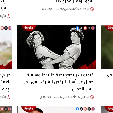
تفوق وتميز عمرو دياب‎
تأثرت 
"الفرير
الأحد 24/أغسطس/2025 - 02:55 م
الأربعاء 20/أغسطس/25
 في
فيديو نادر يجمع تحية كاريوكا وسامية
كريم ع
جمال عن أسرار الرقص الشرقي في زمن
العم":
الفن الجميل‎
لإضفاء
الإثنين 18/أغسطس/2025 - 07:03 م
الأحد 17/أغسطس/2025 - 15