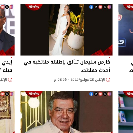
كارمن سليمان تتألق بإطلالة ملائكية في
إيدي 
‎
أحدث حفلاتها
فيلم "شريك 5" وفي
الإثنين 28/يوليو/2025 - 08:56 م
الإثنين 28/يوليو/2025