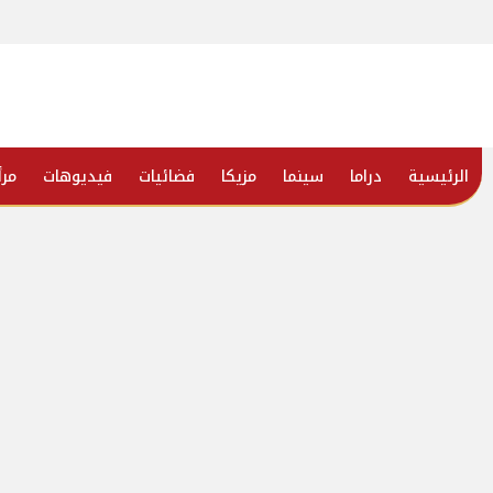
الرئيسية
دراما
سينما
مزيكا
فضائيات
فيديوهات
مرأ