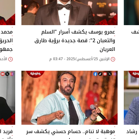
شف
عمرو يوسف يكشف أسرار "السلم
محمد 
والثعبان 2": قصة جديدة برؤية طارق
الحري
العريان‎
جمهور
الإثنين 25/أغسطس/2025 - 03:47 م
الأحد 24/أغسطس/2025 - 37
 رشاد
موهبة لا تنام.. حسام حسني يكشف سر
فريد ا