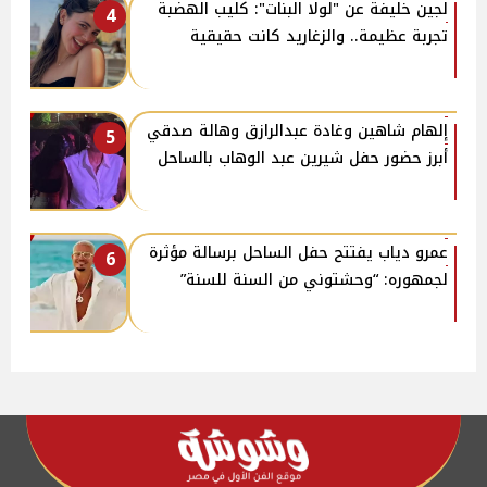
لجين خليفة عن "لولا البنات": كليب الهضبة
4
تجربة عظيمة.. والزغاريد كانت حقيقية
إلهام شاهين وغادة عبدالرازق وهالة صدقي
5
أبرز حضور حفل شيرين عبد الوهاب بالساحل
عمرو دياب يفتتح حفل الساحل برسالة مؤثرة
6
لجمهوره: “وحشتوني من السنة للسنة”