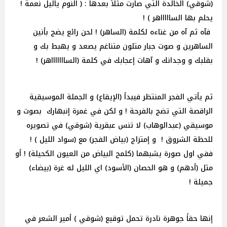
(شوقي) الخالدة التي صارت مثلاً بعدها : ( النوم ياليل نعمة !
يحلم بها الساااااهر ) !
فآه ثم آه من غناءه لكلمة (الساهر) ! لحن رائع يضج بأنين
الساهرين و صوت جبار متلون متناغم يصعد و يهبط بك و
بقلبك و وجدانك و آهات إعجابك في كلمة (الساااااااهر) !
ثم يأتي الفجر المنتظر فيبدأ (الإيقاع) و الجملة الموسيقية
الراقصة التي تضج بالفرحة ! و لكن في غمرة إنبهارك بصوت و
موسيقي (عبدالوهاب) لا تنس عبقرية (شوقي) في تصويره
للحظة الشروق ! و إمتزاج (بياض الفجر) مع (سواد الليل ) !
ففي اول صورة يشبهما (كلمح البياض من العيون الكحيلة) ! أو
مثل (أدهم) و هو الحصان (الأسود) اي الليل له غرة (بيضاء)
جميلة !
إنها حقاً جوهرة نادرة تحمل توقيع (شوقي ) أمير الشعر في