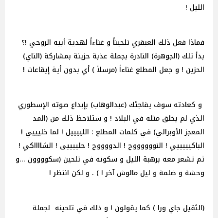
الليل !
فماذا فعل ذلك العبقري تلحيناً و غناءاً لهدية أبيه الروحي !؟
بدأ تلك (الجوهرة) النادرة بجملة عذبة حزينة بمشاركة (الناي)
الحزين ! و جعل المطلع غناءاً (مرسلاً ) أي بدون أية إيقاعات !
و كعادته سوف يفاجئك (عبدالوهاب) بإبداع صوته الإسطوري
الذي لم يخلق مثله في البلاد ! و ستلاحظ ذلك من (المد
المعجز الأوبرالي) في كلمات المطلع : اللييييل ! لما خليييي !
الباكيييييي ! النووووووح ! الدووووح ! حلييييى ! الشااااكي !
ثم تشعر معه برهبة الليل و سكونه في تلحين (سكوووون ...و
وحشة و ضلمة و ليل مالوش آخر ! ) . و لكن انتظر !
(الثقيل جاي ورا ) كما يقولون ! و ذلك في تلحينه لجملة