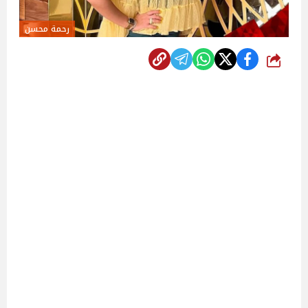
رحمة محسن
شارك