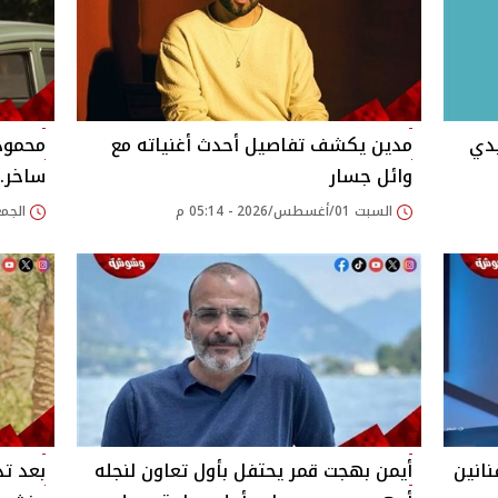
يدي
مدين يكشف تفاصيل أحدث أغنياته مع
محمود 
وائل جسار
ساخر..
السبت 01/أغسطس/2026 - 05:14 م
الجمعة 31/يوليو/026
انين
أيمن بهجت قمر يحتفل بأول تعاون لنجله
بعد ت