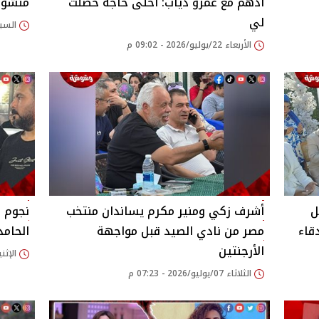
أدهم مع عمرو دياب: أحلى حاجة حصلت
منشور
لي
السبت 18/يوليو/2026
الأربعاء 22/يوليو/2026 - 09:02 م
ل
أشرف زكي ومنير مكرم يساندان منتخب
نجوم 
قاء
مصر من نادي الصيد قبل مواجهة
الحامد
الأرجنتين
الإثنين 06/يوليو/2026
الثلاثاء 07/يوليو/2026 - 07:23 م