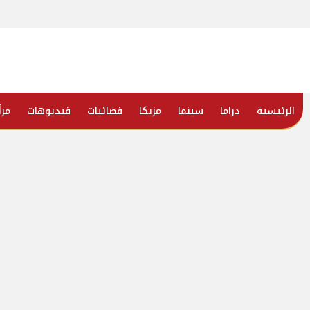
الرئيسية
دراما
سينما
مزيكا
فضائيات
فيديوهات
مرأ