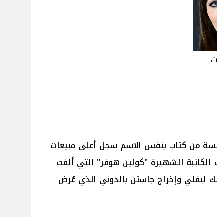
ت
Verit” روايته مقتبسة من كتاب بنفس الاسم سجل أعلى مبيعات
الكاتبة الشهيرة "كولين هوفر" التي ألفت
It Ends" بطولة بليك ليفلي وإخراج جاستن بالدوني الذي عُرض