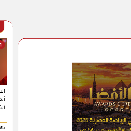
1
الش
أنغ
الك
بهي