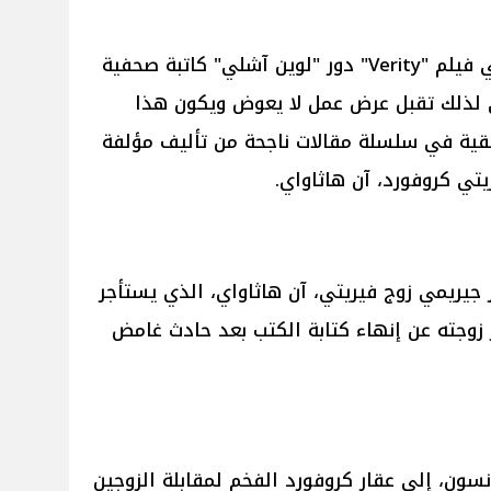
ستلعب الممثلة داكوتا جونسون في فيلم "Verity" دور "لوين آشلي" كاتبة صحفية
 لذلك تقبل عرض عمل لا يعوض ويكون هذا
بقية في سلسلة مقالات ناجحة من تأليف مؤلفة
ريتي كروفورد، آن هاثاواي.
يريمي زوج فيريتي، آن هاثاواي، الذي يستأجر
 زوجته عن إنهاء كتابة الكتب بعد حادث غامض
سون، إلى عقار كروفورد الفخم لمقابلة الزوجين