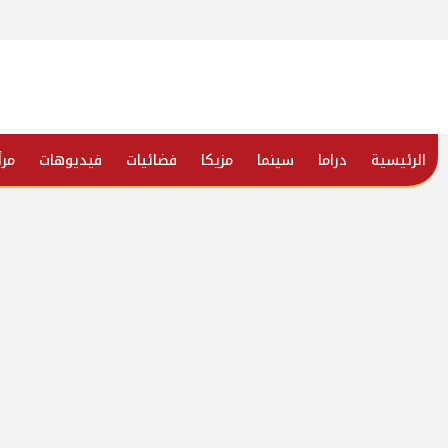
الرئيسية
دراما
سينما
مزيكا
فضائيات
فيديوهات
مرأ