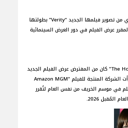
انتهت الممثلة الأمريكية آن هاثاواي من تصوير فيلمها الجديد “Verity” بطولتها
لمقرر عرض الفيلم في دور العرض السينمائية
وبحسب موقع “The Hollywood Reporter” كان من المفترض عرض الفيلم الجديد
“Verity” في 15 مايو 2026 ولكن رأت الشركة المنتجة للفيلم “Amazon MGM
 الفيلم في موسم الخريف من نفس العام لتُقرر