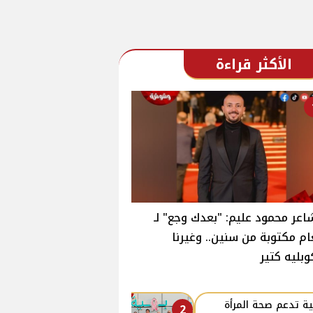
الأكثر قراءة
اعر محمود عليم: "بعدك وجع" لـ
ام مكتوبة من سنين.. وغيرنا
وبليه كتير
ة تدعم صحة المرأة
2