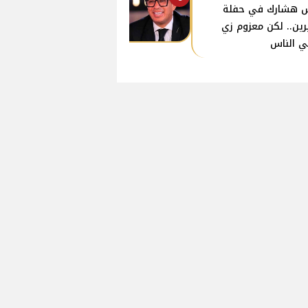
 هشارك في حفلة
ين.. لكن معزوم زي
ي الناس