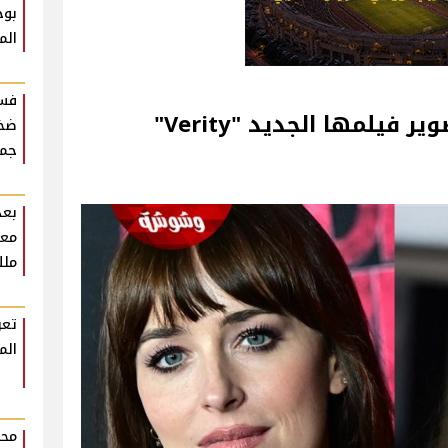
بوح
الم
فست
يلمها الجديد "Verity"
ضخم
جمه
بعد
معل
ملك
تعر
الم
محم