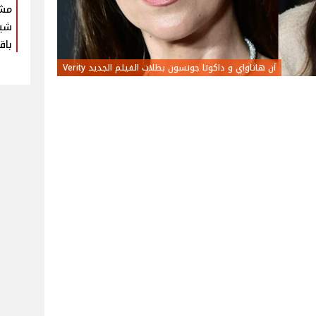
مش
شير
باق
آن هاثاواي و داكوتا جونسون بطلات الفيلم الجديد Verity