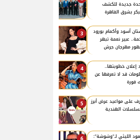
دة جديدة للكشف
بكر بشرق القاهرة
ان أسود وأكمام بورود
3
ة.. عبير نعمة تبهر
ور مهرجان جرش
 إعلان خطوبتها..
4
ومات قد لا تعرفها عن
 قورة
ف على مواعيد عرض أبرز
5
سلسلات الهندية
ود الليثي لـ"وشوشة":
6