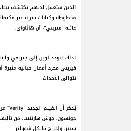
الذين ستعمل لديهم تكتشف ببطء أ
مخطوطة وكتابات سرية غير مكتمل
عائلة "فيريتي"، آن هاثاواي.
لذلك تتودد لوين إلى جيريمي وابنه 
فيريتي مجرد أعمال خيالية مثيرة أو 
تتوالى الأحداث.
يُذكر أ
جونسون، جوش هارتنيت، من تأليف 
سيتز، وإخراج مايكل شوولتر.