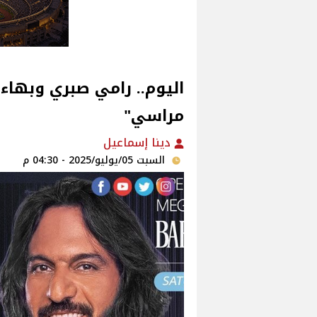
اليوم.. رامي صبري وبهاء
مراسي"
دينا إسماعيل
السبت 05/يوليو/2025 - 04:30 م