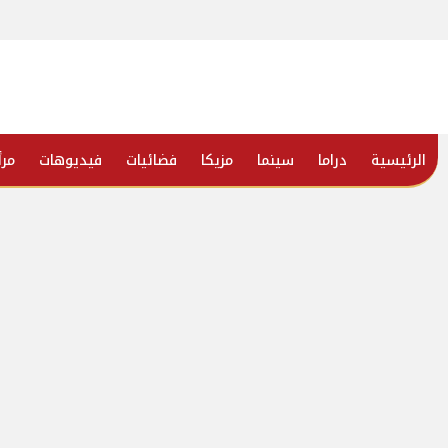
الرئيسية
دراما
سينما
مزيكا
فضائيات
فيديوهات
مرأ