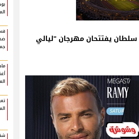
بوح
الم
فست
 سلطان يفتتحان مهرجان "ليالي
ضخم
جمه
أغن
الع
تعر
الم
شقي