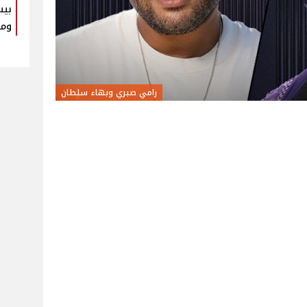
بيس
ومك
رامي صبري وبهاء سلطان