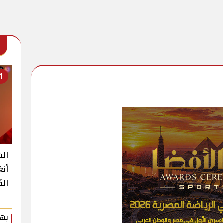
1
الش
أنغ
الك
بهي