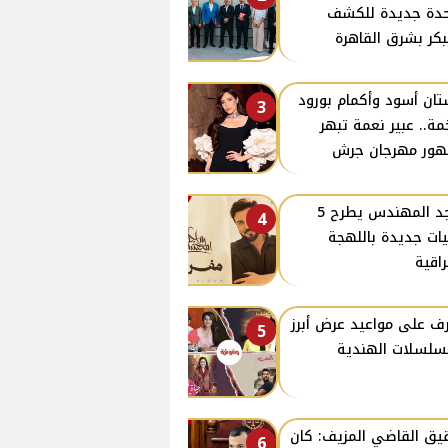
دة جديدة للكشف
بكر بشرق القاهرة
ان أسود وأكمام بورود
3
ة.. عبير نعمة تبهر
ور مهرجان جرش
ماجد المهندس يطرح 5
4
يات جديدة باللهجة
راقية
ف على مواعيد عرض أبرز
5
سلسلات الهندية
ق القاضي المزيف: كان
6