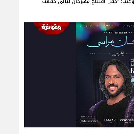
وكتب: "حفل افتتاح مهرجان ليالي حفلات