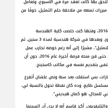
التحق بها كانت تُعقد مرة في الأسبوع، وتعامل
مبررات تمنعه من ملاحقة حلم التمثيل، خوفًا من
وأضاف: "فرملت نفسي سنين، لحد 2016، وقتها كنت خلصت كلية الهندسة
واشتغلت في شركة إعلانات 5 شهور، وبعدها في شركة هندسية لمدة 3 سنين، ثم
لتمثيل"، مشيرًا إلى أنه رغم خوضه تجارب عمل
متعددة، إلا أن التمثيل ظل يراوده، حتى قرر منحه فرصة أخيرة عام 2016، دون أن
كتفى بتقديم نفسه في مكاتب كاستينج.
ارات، بس استقلت بعد سنة ونص علشان أتفرغ
مسلسل طايع، وده كان نقطة تحول بالنسبة لي،
التليفزيون، أكد قاسم أنه لا يرى أن السينما