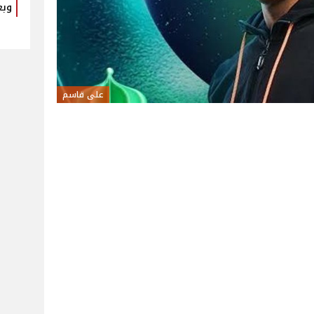
وبع
على قاسم