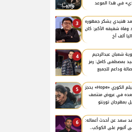
ي» في هذا الموعد
د هنيدي يشكر جمهوره
3
 وفاة شقيقه الأكبر: كان
ليا ألف أخ
ية شعبان عبدالرحيم
4
د بمصطفى كامل: رمز
صالة وداعم للجميع
الفيلم الكوري «Hope» يحجز
5
ده في عروض منتصف
يل بمهرجان تورنتو
د سعد عن أحدث أعماله:
6
ى ألبوم على الكوكب..