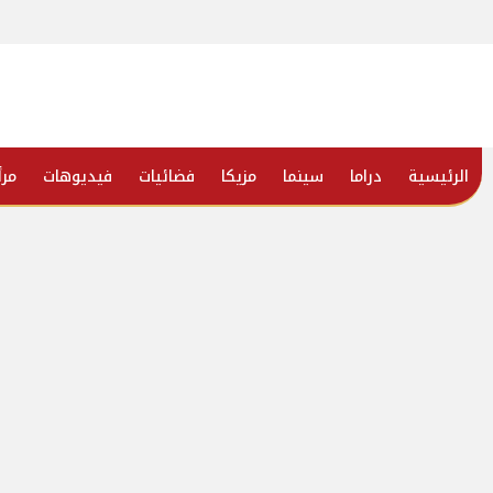
الرئيسية
دراما
سينما
مزيكا
فضائيات
فيديوهات
مرأ