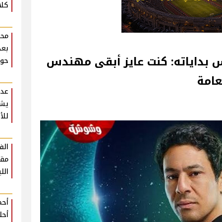
كلا
محم
بعد
بداياته: كنت عايز أبقى مهندس
حوا
عدو
يشي
للأ
مقع
الل
أحم
أحل