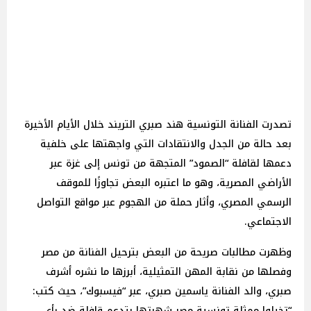
تصدرت الفنانة التونسية هند صبري التريند خلال الأيام الأخيرة
بعد حالة من الجدل والانتقادات التي واجهتها على خلفية
دعمها لقافلة “الصمود” المتجهة من تونس إلى غزة عبر
الأراضي المصرية، وهو ما اعتبره البعض تجاوزًا للموقف
الرسمي المصري، وأثار حملة من الهجوم عبر مواقع التواصل
الاجتماعي.
وظهرت مطالبات صريحة من البعض بترحيل الفنانة من مصر
وفصلها من نقابة المهن التمثيلية، أبرزها ما نشره أشرف
صبري، والد الفنانة ياسمين صبري، عبر “فيسبوك”، حيث كتب:
“تخيلوا ممثلة تونسية مصر شهرتها بتدعم قافلة ضد رأي