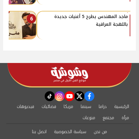
ماجد المهندس يطرح 5 أغنيات جديدة
6
باللهجة العراقية
instagram
tiktok
youtube
twitter
facebook
الرئيسية
دراما
سينما
مزيكا
فضائيات
فيديوهات
مرأة
مجتمع
منوعات
من نحن
سياسة الخصوصية
اتصل بنا