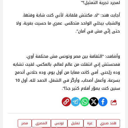
لمجرد تجربة التمثيل؟”
أجابت هند: “لا، مكنتش قلقانة، لأني كنت شابة وقتها،
والشباب بيخلي الواحد متحمّس. عمري ما حسيت بغربة، ولا
حتى إنّي مش في أمان”.
وأضافت: “الثقافة بين مصر وتونس مش مختلفة أوي،
فمحستش إني انتقلت من عالم لعالم، بالعكس، لقيت تشابه
وده ريّحني. أمي كانت معايا من أول يوم، وده خلاني أندمج
بسرعة، وأعمل أصحاب، وأركّز في الشغل. الحمد لله، أول 10
سنين كنت بصوّر أفلام كتير جدًا”.
شارك
هند صبري
غزة
تمثيل
تونس
المصري
مصر