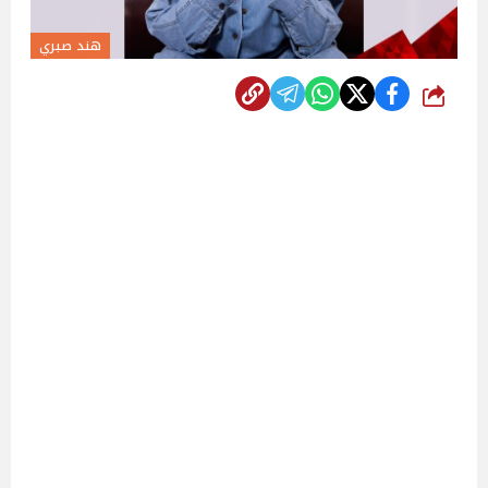
هند صبري
شارك