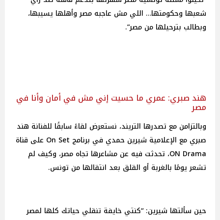
شعبها وحكومتها… اللي مش عاجبه مصر وأهلها يسيبها،
وبطالب بترحيلها من مصر”.
هند صبري: عمري ما حسيت إني مش في أمان وأنا في
مصر
وبالتزامن مع تصدرها التريند، نستعرض لقاءً سابقًا للفنانة هند
صبري مع الإعلامية شيرين حمدي في برنامج On Set على قناة
ON Drama، تحدثت فيه عن مشاعرها تجاه مصر، وكيف لم
تشعر يومًا بالغربة أو القلق بعد انتقالها من تونس.
حين سألتها شيرين: “كنتي خايفة تنقلي حياتك كلها لمصر