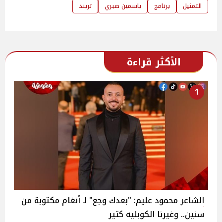
التمثيل
برنامج
ياسمين صبري
تريند
الأكثر قراءة
1
الشاعر محمود عليم: "بعدك وجع" لـ أنغام مكتوبة من
سنين.. وغيرنا الكوبليه كتير