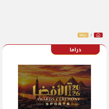
دراما
دراما