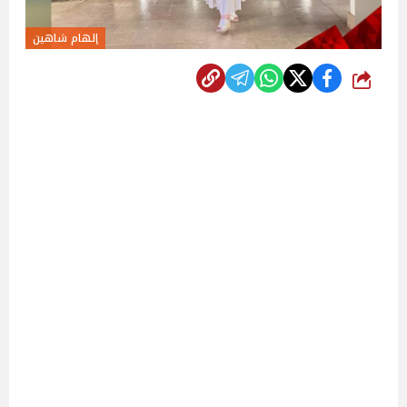
إلهام شاهين
شارك