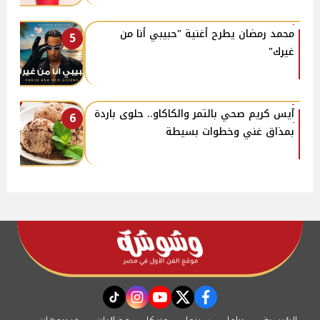
محمد رمضان يطرح أغنية "حبيبي أنا من
5
غيرك"
آيس كريم صحي بالتمر والكاكاو.. حلوى باردة
6
بمذاق غني وخطوات بسيطة
instagram
tiktok
youtube
twitter
facebook