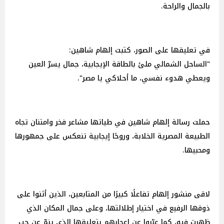
بالجمال والراحة.
في تعليقها على الصور، كتبت إلهام شاهين:
"الساحل الشمالي ملئ بالطاقة الإيجابية، جمال يسرّ العين
ويعطي هدوء نفسي، ما أحلاكي يا مصر".
حملت رسالة إلهام شاهين في طياتها مشاعر فخر وامتنان تجاه
الطبيعة المصرية الخلابة، وروحًا إيجابية تنعكس على جمهورها
ومحبيها.
لاقى منشور إلهام تفاعلًا كبيرًا من المتابعين، الذين أثنوا على
ذوقها الرفيع في اختيار إطلالتها، وعلى جمال المكان الذي
ظهرت فيه، كما عبّروا عن إعجابهم بتعليقها الذي ينمّ عن حب