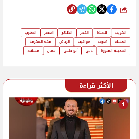
شارك
الكويت
الصلاة
الفجر
الظهر
العصر
المغرب
العشاء
تعرف
مواقيت
الرياض
مكة المكرمة
المدينة المنورة
دبي
أبو ظبي
عمان
مسقط
الأكثر قراءة
1