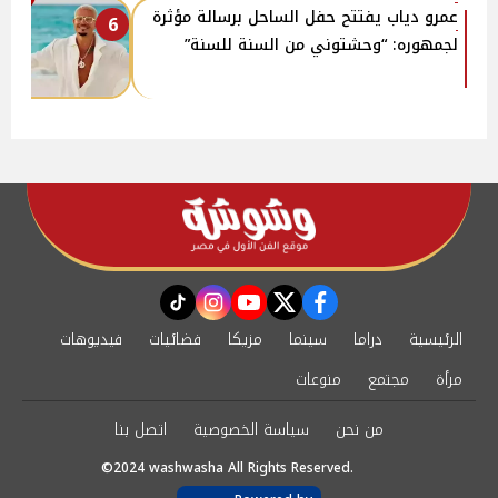
عمرو دياب يفتتح حفل الساحل برسالة مؤثرة
6
لجمهوره: “وحشتوني من السنة للسنة”
instagram
tiktok
youtube
twitter
facebook
الرئيسية
دراما
سينما
مزيكا
فضائيات
فيديوهات
مرأة
مجتمع
منوعات
من نحن
سياسة الخصوصية
اتصل بنا
©2024 washwasha All Rights Reserved.