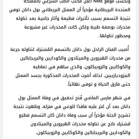
وبحسب موقع NME أعلن مكتب الطب الشرعي بالمملكة
المتحدة البريطانية مؤخراً أن الممثل البريطاني بول دانان توفي
نتيجة التسمم بسبب تأثيرات فظيعة وآثار جانبية بعد تناوله
مخدرات بوصفة طبية ولكن كانت المخدرات غير مشروعة
ومحظور تناولها.
أُصيب الفنان الراحل بول دانان بالتسمم المُشترك لتناوله جرعة
من مخدرات الهيروين والميثادون والكودايين والبريجابالين
والكوكايين والزوبيكلون، والذي ساهم في تعاطيه
البنزوديازيبين، لذلك أضرت المخدرات المذكورة بجسد الممثل
حتى فارق الحياة و توفى نهائياً.
في شهر مارس الماضي فُتح تحقيق في وفاة الممثل بول
دانان بعد أن عُثر عليه فاقدًا للوعي في منزله، وظهرت نتيجة
تشريح الجثة مؤخراً أن سبب وفاة دانان كان التسمم فظيع
مُشترك ناتج عن تناوله مخدرات الهيروين والميثادون
والكودايين والبريجابالين والكوكايين والزوبيكلون،