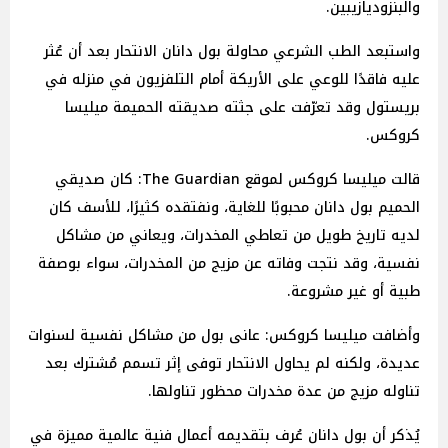
والبنزوديازيبين.
واستبعد الطب الشرعي محاولة بول دانان الانتحار بعد أن عُثر
عليه فاقدًا للوعي على الأريكة أمام التلفزيون في منزله في
بريستول وقد تعرّفت على جثته صديقته الحميمة ميليسا
كروكس.
قالت ميليسا كروكس لموقع The Guardian: كان صديقي
الحميم بول دانان محبوبًا للغاية، ونفتقده كثيرًا، للأسف كان
لديه تاريخ طويل من تعاطي المخدرات، ويعاني من مشاكل
نفسية، وقد نتجت وفاته عن مزيج من المخدرات، سواء بوصفة
طبية أو غير مشروعة.
وأضافت ميليسا كروكس: عانى بول من مشاكل نفسية لسنوات
عديدة، ولكنه لم يحاول الانتحار توفى إثر تسمم مُشترك بعد
تناوله مزيج من عدة مخدرات محظور تناولها.
يُذكر أن بول دانان عُرف بتقديمه أعمال فنية عالمية مميزة في