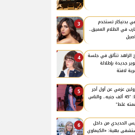
ي بدنيكار تستخدم
3
ارب في الظلام العميق..
صيل
 الزاهد تتألق في جلسة
4
ير جديدة بإطلالة
ية لافتة
ولين عزمي عن أول أجر
5
لها: "45 ألف جنيه.. والناس
ته غلط"
س الحديدي من داخل
6
شفى بهية: «الكيماوي