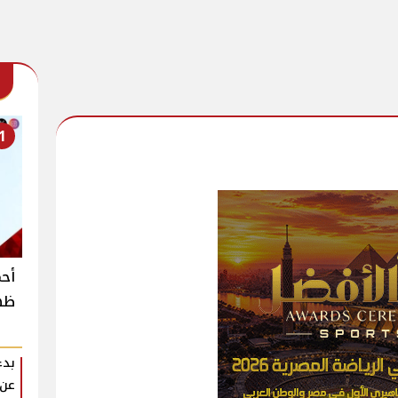
1
أحم
ظهو
بدء
عن 