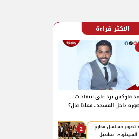
الأكثر قراءة
د فلوكس يرد على انتقادات
ره داخل المسجد.. فماذا قال؟
 تصوير مسلسل «خارج
2
السيطرة».. تفاصيل