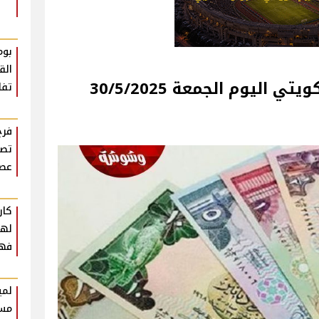
بوم
الق
اليوم الجمعة 30/5/2025
تفا
فرح
تصو
عصر
كار
فهم
لمي
مست