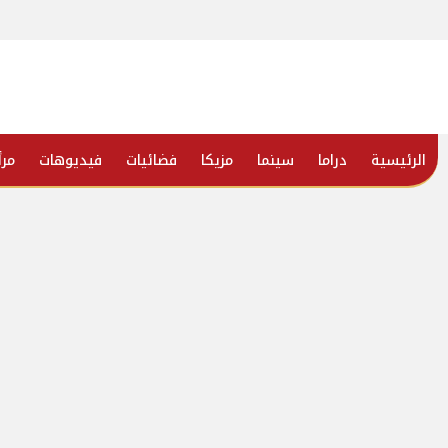
الرئيسية
دراما
سينما
مزيكا
فضائيات
فيديوهات
مرأ