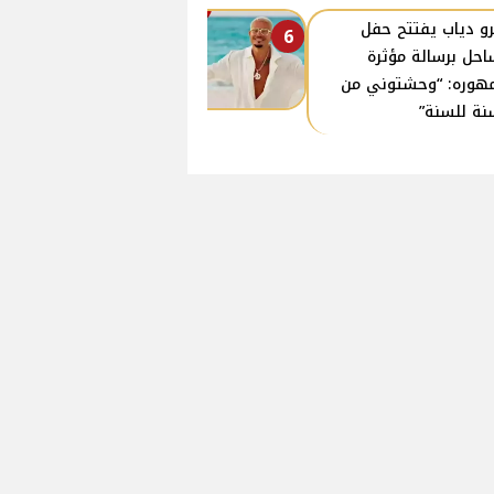
و دياب يفتتح حفل
6
احل برسالة مؤثرة
هوره: “وحشتوني من
نة للسنة”