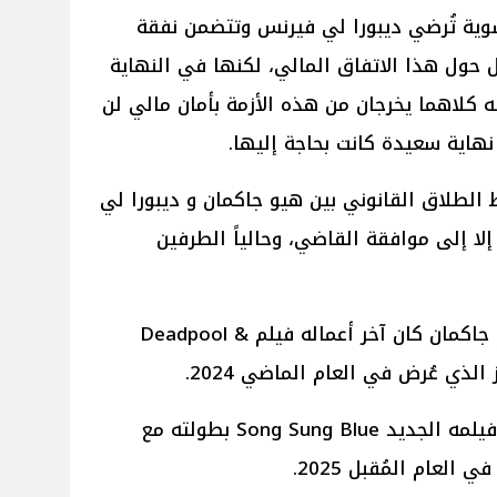
وية تُرضي ديبورا لي فيرنس وتتضمن نفقة
حول هذا الاتفاق المالي، لكنها في النهاية
كلاهما يخرجان من هذه الأزمة بأمان مالي لن
هاية سعيدة كانت بحاجة إليها.
صدر لموقع People: شروط الطلاق القانوني بين هيو جاكمان و ديبورا لي
لا إلى موافقة القاضي، وحالياً الطرفين
يُذكر أنه على الصعيد الفني لـ هيو جاكمان كان آخر أعماله فيلم Deadpool &
ويستعد هيو جاكمان حالياً لتصوير فيلمه الجديد Song Sung Blue بطولته مع
لعام المُقبل 2025.