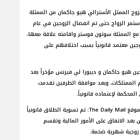
سب موقع The Independent تزوج الممثل الأسترالي هيو جاكمان من الممثلة
را لي فيرنس في عام 1996 واستمر الزواج حتى تم انفصال الزوجين في عام
ورا مع الممثلة سوتون فوستر واقامته علاقة معها،
ين معتمد قانونياً بسبب اختلافهم على
ن هيو جاكمان و ديبورا لي فيرنس مؤخراً بعد
م الممتلكات، وبعد موافقة الطرفين تقدمت
لمحكمة لإعتماده قانونياً.
قال مصدر مُقرب من هيو جاكمان لموقع The Daily Mail: تم تسوية الطلاق قانونياً
 بعد الاتفاق على الأمور المالية وتقسم
 زوجية شهرية ضخمة.