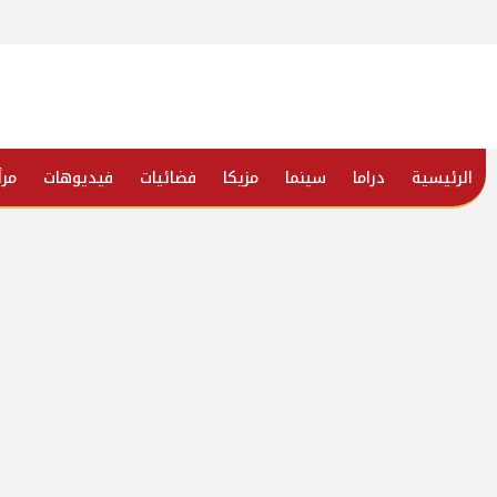
الرئيسية
دراما
سينما
مزيكا
فضائيات
فيديوهات
مرأ