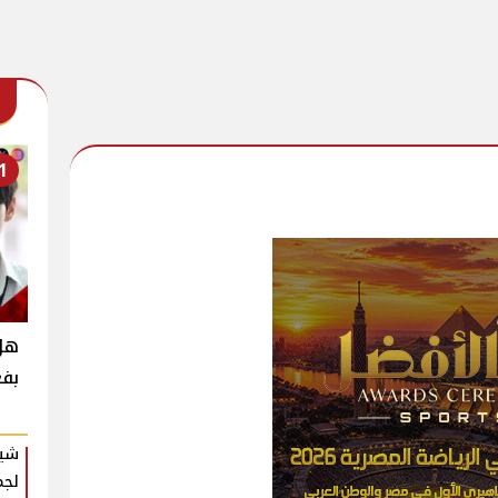
1
بفع
شير
لجم