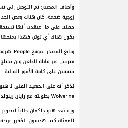
وأضاف المصدر: تم التوصل إلى تس
زوجية ضخمة، كان هناك بعض الجدل 
حصلت على ما اعتقدت أنها تستحقه 
يكون هناك أي توتر، فهذا يمنحها ن
وتابع الم
فيرنس غير قابلة للطعن ولن تحتاج إ
متفقين على كافة الأمور المالية.
Wolverine بطولته مع رايان رينولدز الذي عُرض في العام الماضي 2024.
الممثلة كيت هدسون المُقرر عرضه في ا