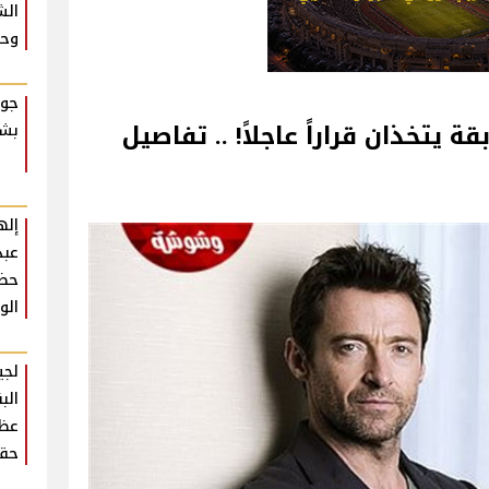
الش
وحش
جوا
 يتخذان قراراً عاجلاً! .. تفاصيل
بشك
إله
عبد
حضو
الو
لجي
الب
عظي
حقي