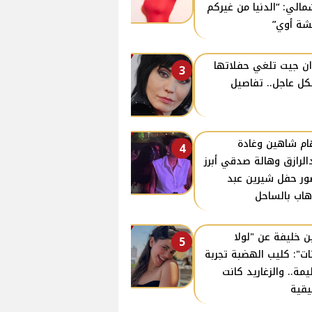
مالي: “الدنيا من غيركم
ة أوي”
ن جيت تلغي حفلاتها
3
ل عاجل.. تفاصيل
ام شاهين وغادة
4
الرازق وهالة صدقي أبرز
ر حفل شيرين عبد
هاب بالساحل
ن خليفة عن "لولا
5
نات": كليب الهضبة تجربة
مة.. والزغاريد كانت
قية