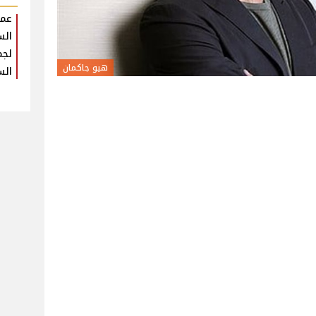
عمر
الس
لجم
هيو جاكمان
الس