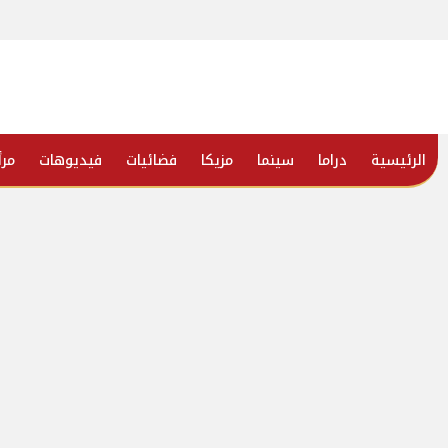
الرئيسية
دراما
سينما
مزيكا
فضائيات
فيديوهات
مرأ