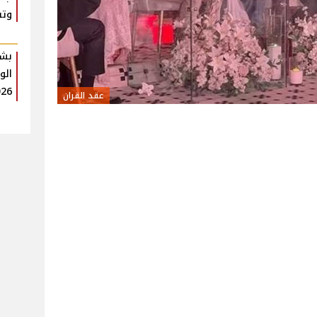
وتف
بشر
الو
026
عقد القران