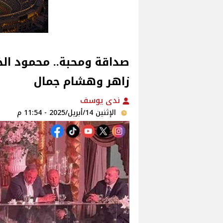
صداقة ومحبة.. محمود ال
زاهر وهشام جمال
ندى يوسف
الإثنين 14/أبريل/2025 - 11:54 م