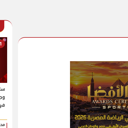
1
سام
وجن
في
محم