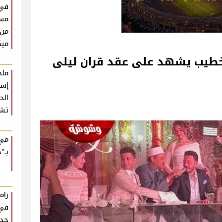
في
مست
من 
ميك
خطيب يشهد على عقد قران ليلى
ملخ
إسط
تشع
مي 
بـ"ح
رام
في 
جدي