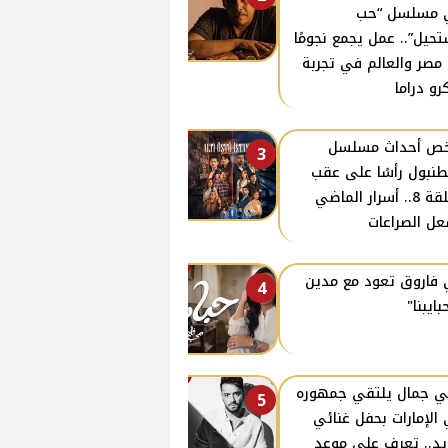
 مسلسل “حب
حيل”.. عمل يجمع نجومًا
مصر والعالم في تجربة
رو دراما
ص أحداث مسلسل
3
نبول رأسًا على عقب
الحلقة 8.. أسرار الماضي
ل الصراعات
فاروق تعود مع مدين
4
بايبنا"
ي جمال يلتقي جمهوره
5
الإمارات بحفل غنائي
د.. تعرف على موعد