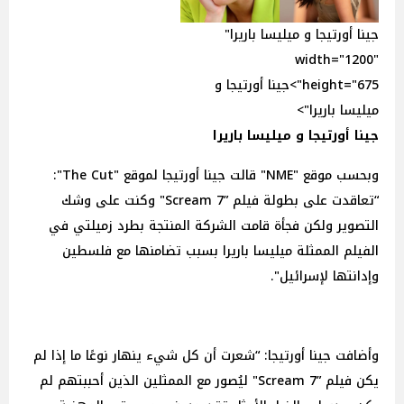
جينا أورتيجا و ميليسا باريرا"
width="1200"
height="675">جينا أورتيجا و
ميليسا باريرا">
جينا أورتيجا و ميليسا باريرا
وبحسب موقع "NME" قالت جينا أورتيجا لموقع "The Cut":
“تعاقدت على بطولة فيلم ”Scream 7" وكنت على وشك
التصوير ولكن فجأة قامت الشركة المنتجة بطرد زميلتي في
الفيلم الممثلة ميليسا باريرا بسبب تضامنها مع فلسطين
وإدانتها لإسرائيل".
وأضافت جينا أورتيجا: “شعرت أن كل شيء ينهار نوعًا ما إذا لم
يكن فيلم ”Scream 7" ليُصور مع الممثلين الذين أحببتهم لم