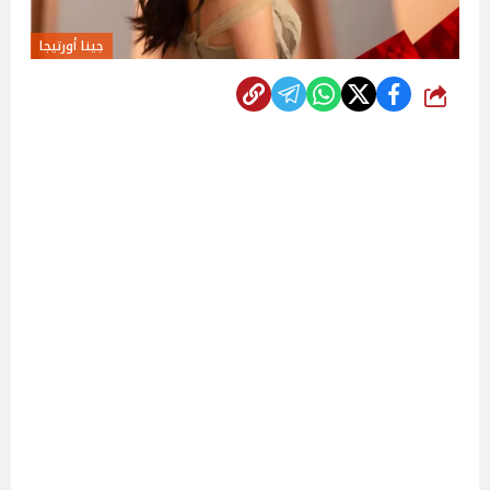
جينا أورتيجا
شارك