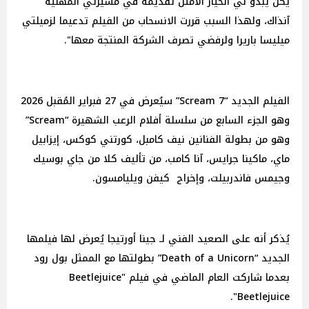
يكن يبدو لي الخيار الأمثل تقديمه في مسيرتي المهنية
آنذاك، ولهذا السبب قررت الانسحاب من الفيلم تدعيما لزميلتي
ميليسا باريرا ولرفضي تصرف الشركة المنتجة معها".
الفيلم الجديد “Scream 7” سيُعرض في 27 فبراير المُقبل 2026
وهو الجزء السابع من سلسلة أفلام الرعب الشهيرة “Scream”
وهو من بطولة الفنانين نيف كامبل، كورتني كوكس، إيزابيل
ماي، ماكينا جرايس، آنا كامب، من تأليف كلا من جاي بوسيك
وجيمس فاندربيلت، وإخراج كيفن ويليامسون.
يُذكر أنه على الصعيد الفني لـ جينا أورتيجا يُعرض لها فيلمها
الجديد “Death of a Unicorn” بطولتها مع الممثل بول رود
بعدما شاركت العام الماضي في فيلم "Beetlejuice
Beetlejuice".