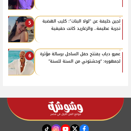
لجين خليفة عن "لولا البنات": كليب الهضبة
5
تجربة عظيمة.. والزغاريد كانت حقيقية
عمرو دياب يفتتح حفل الساحل برسالة مؤثرة
6
لجمهوره: “وحشتوني من السنة للسنة”