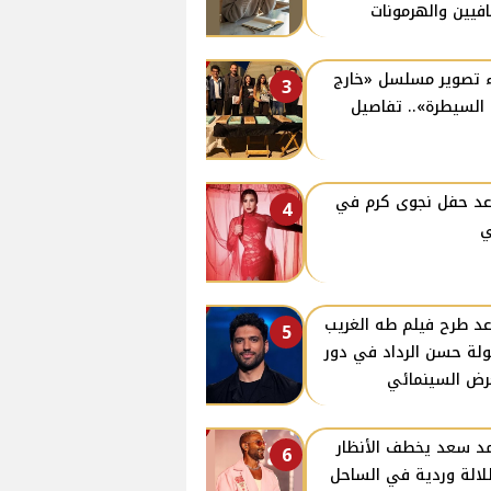
افيين والهرمونات
 تصوير مسلسل «خارج
3
السيطرة».. تفاصيل
د حفل نجوى كرم في
4
ي
د طرح فيلم طه الغريب
5
لة حسن الرداد في دور
رض السينمائي
د سعد يخطف الأنظار
6
لالة وردية في الساحل