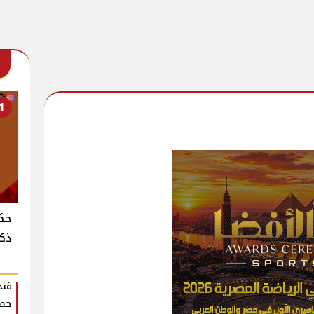
1
حكا
ذكر
فنج
حمل