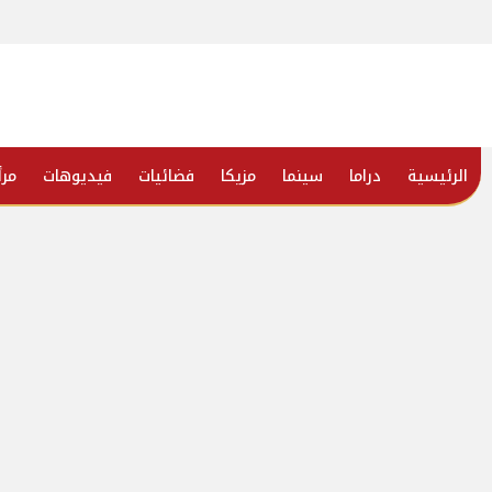
الرئيسية
دراما
سينما
مزيكا
فضائيات
فيديوهات
مرأ