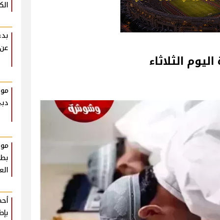
الك
بدء
عن 
ليوم الثلاثاء
موع
دب
موع
بطو
الع
أحم
بإط