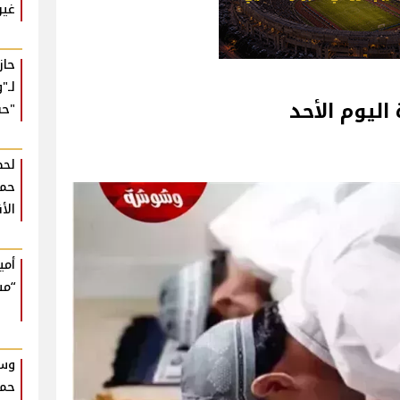
غير
حا
لـ"
ليوم الأحد
"حب
لحظ
حمي
الأ
أمي
“مش
وسط
حما