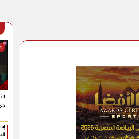
1
الت
جي ك
إسل
الج