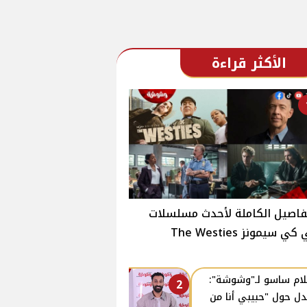
الأكثر قراءة
فاصيل الكاملة لأحدث مسلسلات
ي سيمونز The Westies
ام ساسو لـ"وشوشة":
2
دل حول "حبيبي أنا من