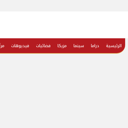
الرئيسية
دراما
سينما
مزيكا
فضائيات
فيديوهات
مرأ