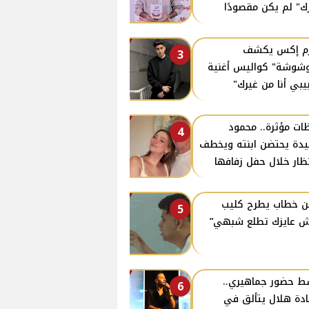
ك" لم يكن مقصودًا
زم إكس يكشف
3
وشوشة" كواليس أغنية
يبي أنا من غيرك"
ات مؤثرة.. محمود
4
دة يحتضن ابنته ويخطف
نظار خلال حفل زفافها
ن خطاب يطرح كليب
5
 عايزك تطلع شبهي”
 حضور جماهيري..
6
دة هلال يتألق في