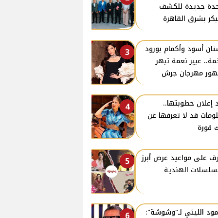
دة جديدة للكشف
بكر بشرق القاهرة
ان أسود وأكمام بورود
3
ة.. عبير نعمة تبهر
ور مهرجان جرش
 إعلان خطوبتها..
4
ومات قد لا تعرفها عن
 قورة
ف على مواعيد عرض أبرز
5
سلسلات الهندية
ود الليثي لـ"وشوشة":
6