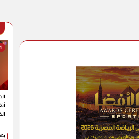
1
الش
أنغ
الك
بهي