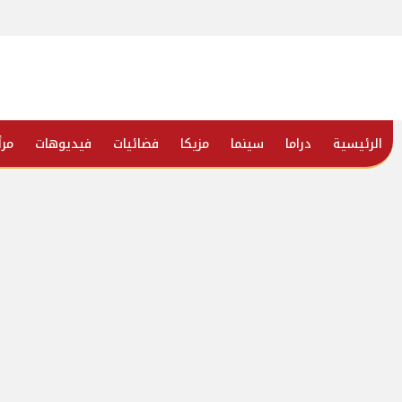
الرئيسية
دراما
سينما
مزيكا
فضائيات
فيديوهات
مرأ