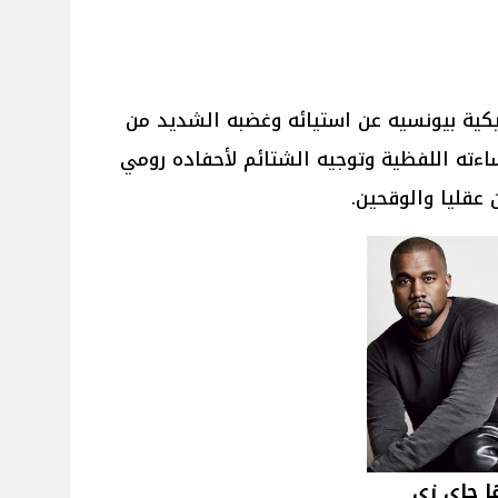
مريكية بيونسيه عن استيائه وغضبه الشديد من
ءته اللفظية وتوجيه الشتائم لأحفاده رومي
عقليا والوقحين.
ا جاي زي