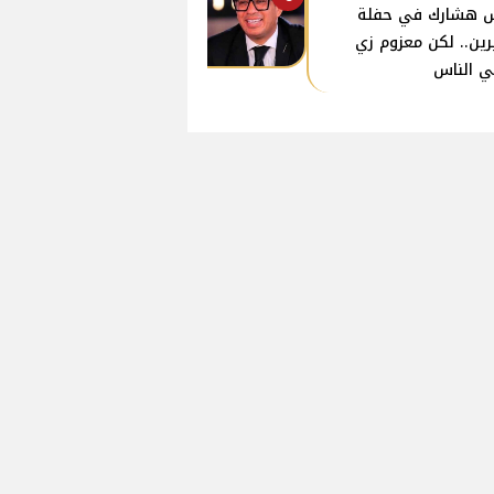
 هشارك في حفلة
ين.. لكن معزوم زي
ي الناس