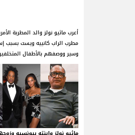
أعرب ماثيو نولز والد المطربة الأ
مطرب الراب كانييه ويست بسبب إسا
وسير ووصفهم بالأطفال المتخلفين 
ماثيو نولز وإبنته بيونسيه وزوجه