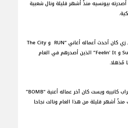
COWBOY CARTE" الذي أصدرته بيونسيه منذُ أشهر قليلة ونال شعبية
ية.
وفيما يتعلق بالصعيد الفني لـ جاي زي كان أحدث أعماله أغاني “RUN و The City
Is Mine و Sunshine Always Be My و Feelin' It” الذين أصدرهم في العام
مُذهلا.
بينما على الصعيد الفني لمطرب الراب كانييه ويست كان آخر عماله أغنية “BOMB”
منذُ أشهر قليلة من هذا العام ونالت نجاحا