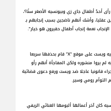
ى أحدٌ أطفال جاي زي وبيونسيه الأصغر سنًا؟،
 عقليا، وأشك أنهم ناضجين بسبب إنجابهم بـ
الإنجاب نعمة إنجاب أطفال حقيرون هو خيار”.
وعلى الفور بعد انتشار تغريدة كانييه ويست على موقع "X" قام بحذفها سريعا
ه لم يروا منشوره ولكن المفاجأة أنهم رأو
راء قانونيا عاجلا ضد ويست ورفع دعوى قضائية
م التوأم رومي وسير.
ه كان آخر أعمالها ألبومها الغنائي الريفي