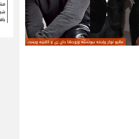
مش
شير
باق
ماثيو نولز وإبنته بيونسيه وزوجها جاي زي و كانييه ويست