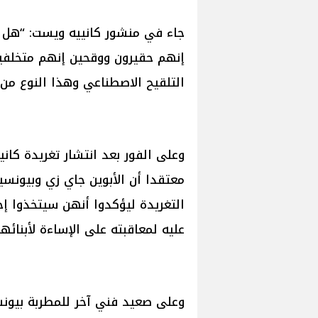
جاء في منشور كانييه ويست: “هل رأ
إنهم حقيرون ووقحين إنهم متخلفين
التلقيح الاصطناعي وهذا النوع من 
معتقدا أن الأبوين جاي زي وبيونسي
التغريدة ليؤكدوا أنهن سيتخذوا إج
عليه لمعاقبته على الإساءة لأبنائه
وعلى صعيد فني آخر للمطربة بيونسي