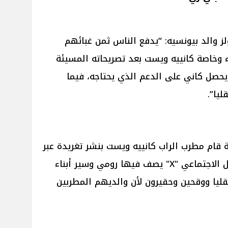
قال ماثيو نولز والد بيونسيه: “يدفع الناس ثمن غبائهم
 وخاصة كانييه ويست بعد تصريحاته المسيئة
يحصل كاني على الدعم الذي يحتاجه، فيما
يا”.
ية قام مطرب الراب كانييه ويست بنشر تغريدة عبر
صفحته الرسمية على موقع التواصل الاجتماعي "X" يصف فيها رومي وسير أبناء
ليا ووقحين وحقيرون لأن والديهم المطربين