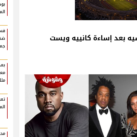
بوح
الم
فست
يه بعد إساءة كانييه ويست
ضخم
جمه
بعد
معل
ملك
تعر
الم
محم