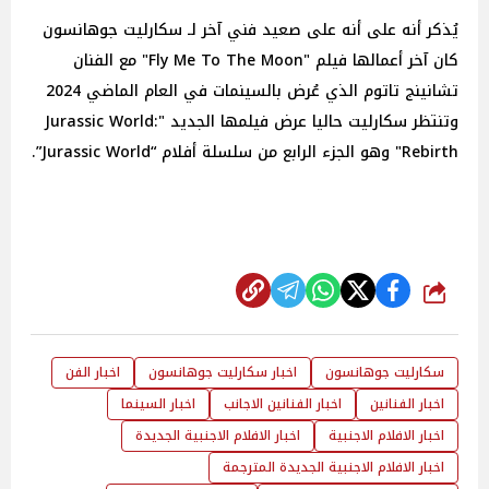
يُذكر أنه على أنه على صعيد فني آخر لـ سكارليت جوهانسون
كان آخر أعمالها فيلم "Fly Me To The Moon" مع الفنان
تشانينج تاتوم الذي عُرض بالسينمات في العام الماضي 2024
وتنتظر سكارليت حاليا عرض فيلمها الجديد "Jurassic World:
Rebirth" وهو الجزء الرابع من سلسلة أفلام “Jurassic World”.
شارك
سكارليت جوهانسون
اخبار سكارليت جوهانسون
اخبار الفن
اخبار الفنانين
اخبار الفنانين الاجانب
اخبار السينما
اخبار الافلام الاجنبية
اخبار الافلام الاجنبية الجديدة
اخبار الافلام الاجنبية الجديدة المترجمة