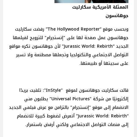
الممثلة الأمريكية سكارليت
جوهانسون
وبحسب موقع “The Hollywood Reporter” رفضت سكارليت
جوهانسون عمل صفحة لها على "إنستجرام" للترويج لفيلمها
الجديد “Jurassic World: Rebirth” لأن جوهانسون تكره مواقع
التواصل الاجتماعي والتكنولجيا وتجعلها مصطنعة ولا تسير
على سجيتها أو طبيعتها.
قالت سكارليت جوهانسون لموقع "InStyle": تلقيت بريدًا
إلكترونيًا من شركة "Universal Pictures" يطلبون مني
الانضمام إلى موقع "إنستجرام" بالتزامن مع عرض فيلمي الجديد
“Jurassic World: Rebirth” أتعرض لضغوط كبيرة للانضمام
إلى منصات التواصل الاجتماعي ولكني أرفض باستمرار.