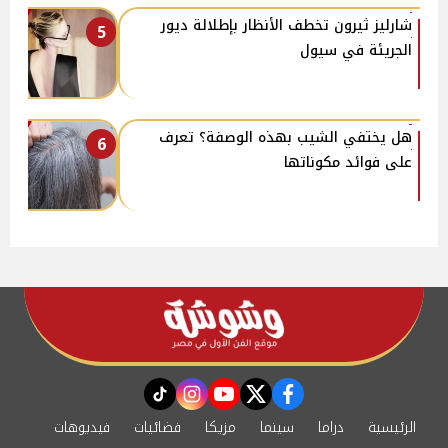
شارليز ثيرون تخطف الأنظار بإطلالة ديور
5
الجريئة في سيول
هل يختفي الشيب بهذه الوصفة؟ تعرف
6
على فوائد مكوناتها
instagram
tiktok
youtube
twitter
facebook
الرئيسية
دراما
سينما
مزيكا
فضائيات
فيديوهات