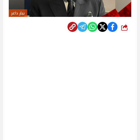
بيار داغر
شارك