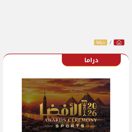
دراما
دراما