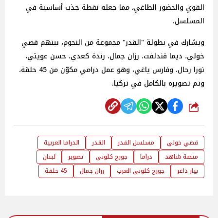
القوي والحضور الطاغي، مما جعله نقطة جذب أساسية في
المسلسل.
ويشارك في بطولة "القدر" مجموعة من النجوم، بينهم قصي
خولي، ديما قندلفت، رزان جمال، رندة كعدي، حسن عويتي،
نورا رحال، وفارس ياغي، وهو عمل درامي مكوّن من 45 حلقة،
وتم تصويره بالكامل في تركيا.
شارك
قصي خولي
مسلسل القدر
القدر
الدراما العربية
منصة شاهد
دراما
جورج كلوني
تصوير
لبنان
بيار داغر
جورج كلونى العرب
رزان جمال
45 حلقة