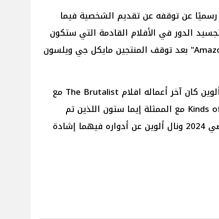
رسميًا عن توقفه عن تقديم الشخصية فيما
تجسيد الدور في الأفلام القادمة التي ستكون
من إنتاج شركة "Amazon MGM Studios" بعد توقف المنتجين مايكل جي ويلسون
يُذكر أنه على الصعيد الفني لـ جو ألوين كان آخر أعماله افلام The Brutalist مع
الممثل أدريان برودي و Kinds of Kindness مع الممثلة إيما ستون اللذين تم
عرضهم بالسينمات في العام الماضي 2024 ونال ألوين عن أدواره فيهما إشادة