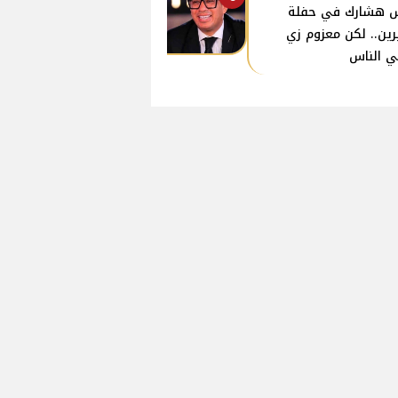
 هشارك في حفلة
ين.. لكن معزوم زي
ي الناس