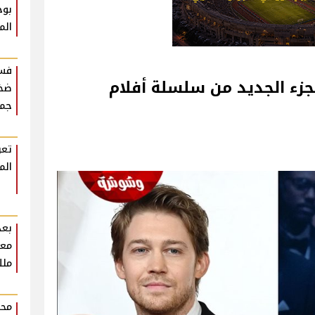
بوح
الم
فست
جزء الجديد من سلسلة أفلام
ضخم
جمه
تعر
الم
بعد
معل
ملك
محم