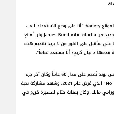
لة
وبحسب موقع NME قال جو ألوين لموقع Variety: "أنا على وضع الاستعداد للعب
شخصية "جيمس بوند" في الجزء الجديد من سلسلة افلام James Bond ولن أمانع
ا علي سأقبل على الفور من لا يريد تقديم هذه
دمها دانيال كريج؟ أنا مستعد تماماً".
الجدير بالذكر أن أفلام سلسلة جيمس بوند تُقدم على مدار 60 عاماً وكان آخر جزء
من السلسلة بعنوان “No Time to Die” الذي عُرض عام 2021، وشهد مشاركة نخبة
ورامي مالك، وكان بمثابة ختام لمسيرة كريج في