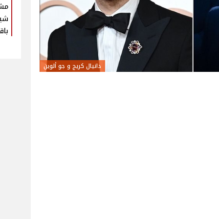
مش
شير
باق
دانيال كريج و جو ألوين