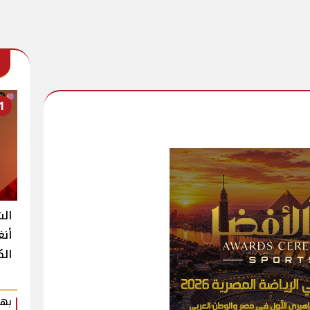
1
الش
أنغ
الك
بهي