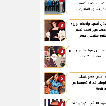
دة جديدة للكشف
بكر بشرق القاهرة
ان أسود وأكمام بورود
3
ة.. عبير نعمة تبهر
ور مهرجان جرش
ف على مواعيد عرض أبرز
4
سلسلات الهندية
 إعلان خطوبتها..
5
ومات قد لا تعرفها عن
 قورة
ود الليثي لـ"وشوشة":
6