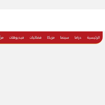
الرئيسية
دراما
سينما
مزيكا
فضائيات
فيديوهات
مرأ