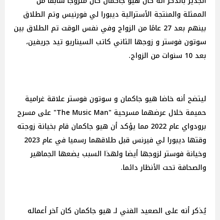
الجدير بالذكر أنه كان هيو جاكمان كان متزوجًا سابقًا من
الممثلة والمنتجة الأسترالية ديبورا لي فورنيس وتم الطلاق
بينهم بعد 27 عامًا من الزواج وفي نفس الوقت تم الطلاق بين
سوتون فوستر و زوجها الثاني كاتب السيناريو تيد جريفين،
بعد 10 سنوات من الزواج.
ليتضح أنه خاضا هيو جاكمان و سوتون فوستر علاقة غرامية
حميمة خلال عرضهما مسرحية "The Music Man" على مسرح
برودواي عام 2022 مما يؤكد أن هيو جاكمان قام بخيانة زوجته
وقتها ديبورا لي فيرنس قبل طلاقهما رسميا في عام 2023
وخيانة فوستر لزوجها أيضا ولهذا السبب يضعها الجماهير
والصحافة تحت الأنظار دائما.
يُذكر أنه على الصعيد الفني لـ هيو جاكمان كان آخر أعماله