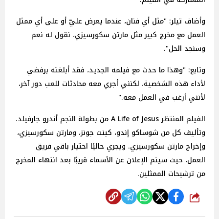
وأضاف تيلر: "مثل أي فنان، عندما يعرض عليّ أو على أي ممثل
العمل مع مخرج كبير مثل مارتن سكورسيزي، نقول له نعم
وسنجد الحل".
وتابع: "وهذا ما حدث مع فيلمه الجديد، فقد أبلغته برفضي
لأداء هذه الشخصية، لكنني أجري معه محادثات للعب دور آخر،
لأنني أرغب في العمل معه."
الفيلم المنتظر A Life of Jesus من بطولة النجم أندرو جارفيلد،
وتأليف كل من شوساكو إندو، كينت جونز، ومارتن سكورسيزي،
وإخراج مارتن سكورسيزي. ويجري حاليًا اختيار باقي فريق
العمل، حيث سيتم الإعلان عن الأسماء قريبًا بعد انتهاء المخرج
من ترشيحات الممثلين.
شارك