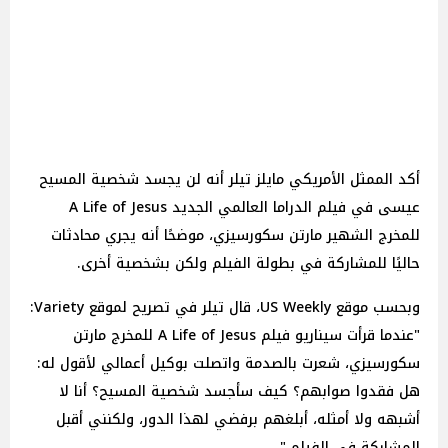
أكد الممثل الأمريكي مايلز تيلر أنه لن يجسد شخصية المسيح
عيسى في فيلم الدراما العالمي الجديد A Life of Jesus
للمخرج الشهير مارتن سكورسيزي، موضحًا أنه يجري محادثات
حاليًا للمشاركة في بطولة الفيلم ولكن بشخصية أخرى.
وبحسب موقع US Weekly، قال تيلر في تصريح لموقع Variety:
"عندما قرأت سيناريو فيلم A Life of Jesus للمخرج مارتن
سكورسيزي، شعرت بالصدمة واتصلت بوكيل أعمالي لأقول له:
هل فقدوا صوابهم؟ كيف سأجسد شخصية المسيح؟ أنا لا
أشبهه ولا أمثله، أبلغهم برفضي لهذا الدور، ولكنني أقبل
المشاركة في الفيلم."