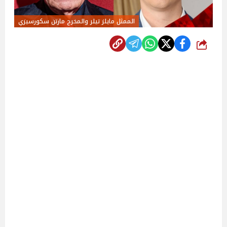
الممثل مايلز تيلر والمخرج مارتن سكورسيزي
شارك