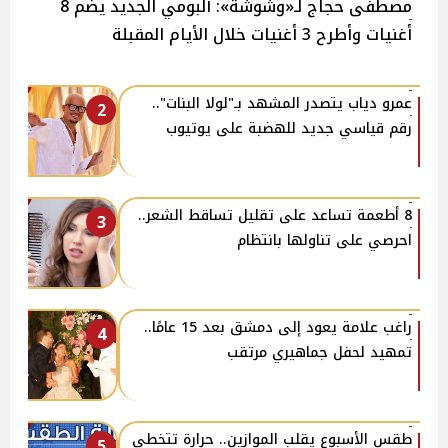
مصطفى حجاج لـ«وشوشة»: ألبومي الجديد يضم 8
أغنيات وأطرح 3 أغنيات خلال الأيام المقبلة
عمرو دياب يتصدر المشهد بـ"لولا البنات"..
2
رقم قياسي جديد للهضبة على يوتيوب
8 أطعمة تساعد على تقليل تساقط الشعر..
3
احرصي على تناولها بانتظام
راغب علامة يعود إلى دمشق بعد 15 عامًا..
4
تمهيد لحفل جماهيري مرتقب
طقس الأسبوع يقلب الموازين.. حرارة تتخطى
5