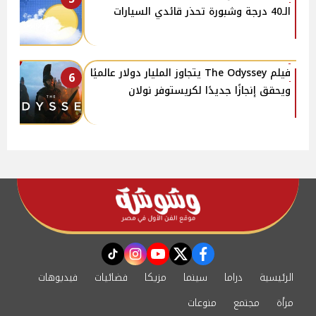
الـ40 درجة وشبورة تحذر قائدي السيارات
فيلم The Odyssey يتجاوز المليار دولار عالميًا
6
ويحقق إنجازًا جديدًا لكريستوفر نولان
instagram
tiktok
youtube
twitter
facebook
الرئيسية
دراما
سينما
مزيكا
فضائيات
فيديوهات
مرأة
مجتمع
منوعات