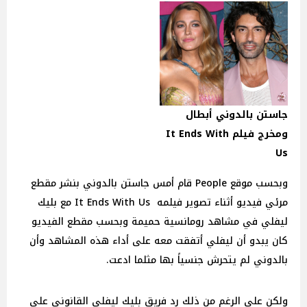
جاستن بالدوني أبطال
ومخرج فيلم It Ends With
Us
وبحسب موقع People قام أمس جاستن بالدوني بنشر مقطع
مرئي فيديو أثناء تصوير فيلمه It Ends With Us مع بليك
ليفلي في مشاهد رومانسية حميمة وبحسب مقطع الفيديو
كان يبدو أن ليفلي أتفقت معه على أداء هذه المشاهد وأن
بالدوني لم يتحرش جنسياً بها مثلما ادعت.
ولكن على الرغم من ذلك رد فريق بليك ليفلي القانوني على