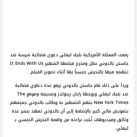
رفعت الممثلة الأمريكية بليك ليفلي دعوى قضائية شرسة ضد
جاستن بالدوني بطل ومخرج فيلمها الشهير It Ends With Us
تتهمه فيها بالتحرش جنسياً بها أثناء تصوير الفيلم.
ورداً على ذلك قام جاستن بالدوني برفع عدة دعاوي قضائية
ضد بليك ليفلي وزوجها رايان رينولدز وصحيفة وموقع The
New York Times بتهم التشهير به وطالب بالدوني جميعهم
بتعويض مالي كبير بالإضافة إلى أن بالدوني تعهد بنشر عدة
وثائق وفيديوهات تُثبت براءته من واقعة التحرش الجنسي بـ
ليفلي.