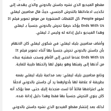
مقطع الفيديو الذي نشره جاستن بالدوني والذي يهدف إلى
تكذيب ادعاءاتها بالتحرش الجنسي، حيثُ قال محاميين ليفلي
لموقع People: كل اللقطات المنشورة من موقع تصوير فيلم It
Ends With Us يؤكد حرفيًا تحرش بالدوني جنسياً بـ ليفلي
وهذا الفيديو دليل إدانه له وليس لـ ليفلي.
وأضاف محاميين بليك ليفلي: في شكوى ليفلي كان الاتهام
بأن جاستن بالدوني تحرش جنسياً بها أثناء تصوير فيلم It
Ends With Us عندما انحنى إلى الأمام وسحب شفتيه ببطء
من أذنها إلى رقبتها وهو يقول لها رائحتها طيبة للغاية.
وتابع محاميين بليك ليفلي: بعد مداعبة بليك ليفلي بفمه
بطريقة لا علاقة لها بأدوارهما رد أن جاستن بالدوني لاحقًا
على اعتراضها قائلاً أنا لست منجذبة إليكِ حتى، مما يؤكد أنه
كان ينوي التحرش جنسياً بها فقط وهذا دليل إدانة ضده.
لذلك بعد إنتشار مقطع الفيديو الذي نشره جاستن بالدوني