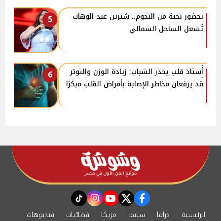
بحضور نخبة من النجوم.. شيرين عبد الوهاب
5
تُشعل الساحل الشمالي
أستاذ قلب يحذر الشباب: زيادة الوزن والتوتر
6
قد يرفعان مخاطر الإصابة بأمراض القلب مبكرًا
instagram
tiktok
youtube
twitter
facebook
الرئيسية
دراما
سينما
مزيكا
فضائيات
فيديوهات