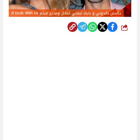
جاستن بالدوني و بليك ليفلي أبطال ومخرج فيلم It Ends With Us
شارك