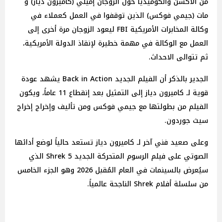
من الأكشن والكوميديا حول الزوجان إميلي (كاميرون دياز) و
مات (جيمي فوكس) الذين توقفوا في العمل كعملاء في
وكالة المخابرات الأمريكية FBI ليعود الزوجان مرة أخرى إلى
العمل مع الوكالة في مهمة خطيرة لإنقاذ الدولة الأمريكية،
ثم تتوالى الاحداث.
الجدير بالذكر أن الفيلم الجديد Back in Action يشهد عودة
قوية لـ كاميرون دياز إلى التمثيل بعد إنقطاع 11 عاماً، ويكون
الفيلم من بطولتها مع جيمي فوكس ومن تأليف وإخراج إخراج
سيث جوردون.
وعلى صعيد فني آخر لـ كاميرون دياز تستعد حالياً لوضع أدائها
الصوتي على فيلم الرسوم المتحركة الجديد Shrek 5 الذي
سيُعرض بالسينمات في العام المُقبل 2026 وهو الجزء الخامس
من سلسلة أفلام Shrek الناجحة عالمياً.