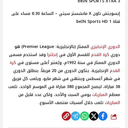
beIN SPORTS XTRA 3
إبسويتش تاون X مانشستر سيتي – الساعة 6:30 مساء على
قناة beIN Sports HD 1
الدوري الإنجليزي
الممتاز (بالإنجليزية: Premier League)‏ هو
دوري
كرة القدم
للقسم الأول في
إنجلترا
وقد استخدم مسمى
الدوري الممتاز في سنة 1992م، ويُعتبر أعلى مستوى في
كرة
القدم
الإنجليزية. يتكون الدوري من 20 فريقاً. ينطلق الدوري
في شهر أغسطس وينتهي في شهر مايو، ويلعب كل فريق
38 مباراة، ليصبح المجموع 380 مباراة في الموسم الواحد، تلعب
معظم
المباريات
يومي السبت والأحد، ولكن عدد قليل من
المباريات
تلعب خلال أمسيات منتصف الأسبوع.
شارك