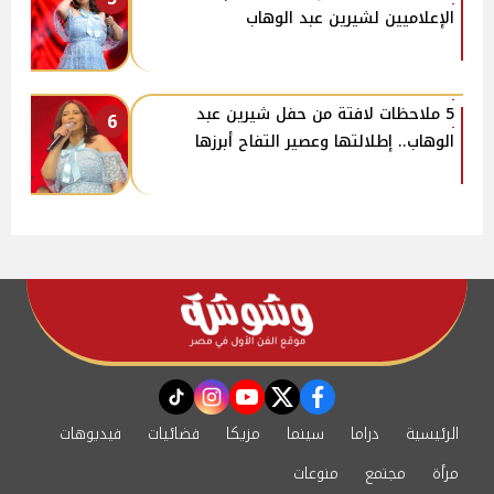
الإعلاميين لشيرين عبد الوهاب
5 ملاحظات لافتة من حفل شيرين عبد
6
الوهاب.. إطلالتها وعصير التفاح أبرزها
instagram
tiktok
youtube
twitter
facebook
الرئيسية
دراما
سينما
مزيكا
فضائيات
فيديوهات
مرأة
مجتمع
منوعات