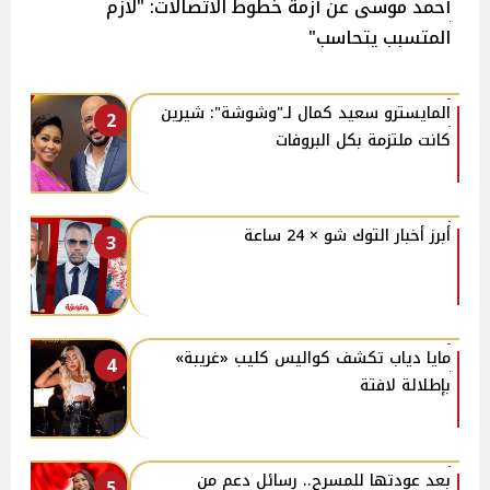
أحمد موسى عن أزمة خطوط الاتصالات: "لازم
المتسبب يتحاسب"
المايسترو سعيد كمال لـ"وشوشة": شيرين
2
كانت ملتزمة بكل البروفات
أبرز أخبار التوك شو × 24 ساعة
3
مايا دياب تكشف كواليس كليب «غريبة»
4
بإطلالة لافتة
بعد عودتها للمسرح.. رسائل دعم من
5