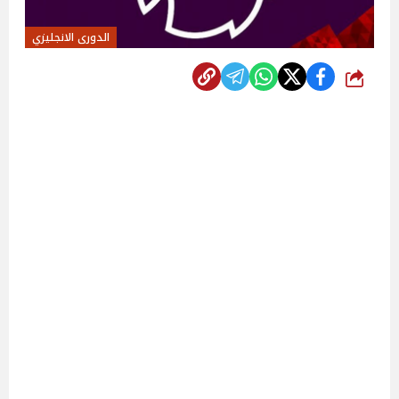
الدورى الانجليزي
شارك