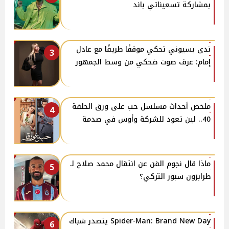
بمشاركة تسعيناتي باند
​ندى بسيوني تحكي موقفًا طريفًا مع عادل
3
إمام: عرف صوت ضحكي من وسط الجمهور
ملخص أحداث مسلسل حب على ورق الحلقة
4
40.. لين تعود للشركة وأوس في صدمة
ماذا قال نجوم الفن عن انتقال محمد صلاح لـ
5
طرابزون سبور التركي؟
Spider-Man: Brand New Day يتصدر شباك
6