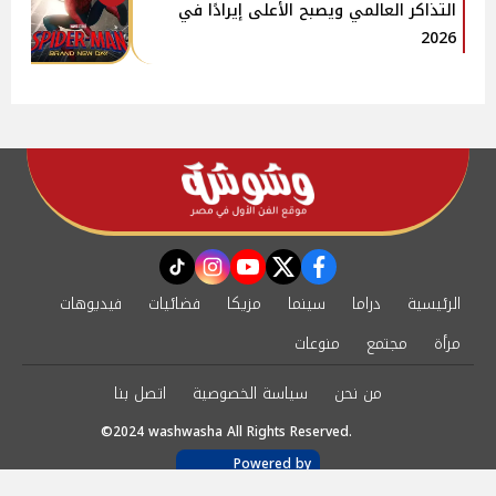
التذاكر العالمي ويصبح الأعلى إيرادًا في
2026
instagram
tiktok
youtube
twitter
facebook
الرئيسية
دراما
سينما
مزيكا
فضائيات
فيديوهات
مرأة
مجتمع
منوعات
من نحن
سياسة الخصوصية
اتصل بنا
©2024 washwasha All Rights Reserved.
Powered by