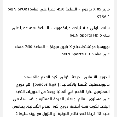
ماينز 05 X بوخوم – الساعة 4:30 عصرا على قناةbeIN SPORTS
XTRA 1
سانت باولي X آينتراخت فرانكفورت – الساعة 4:30 عصرا على
قناة beIN Sports HD 5
بوروسيا مونشنجلادباخ X بايرن ميونخ – الساعة 7:30 مساء
على قناة beIN Sports HD 5
الدوري الألماني الدرجة الأولى لكرة القدم والمُسماة
بـالبوندسليغا (تُلفظ بالألمانية: [ˈbʊndəsˌliːɡa] هو دوري
المحترفين لكرة القدم في ألمانيا ويعدّ من الدوريات النخبة
على مستوى العالم. ويعتبر الدرجة الممتازة والأساسية في
البلاد، لكونه قمة أنظمة دوري كرة القدم الألمانية. يتنافس
عليه 18 فريقا تتبع نظام الترقية أو النزول مع بوندسليغا 2