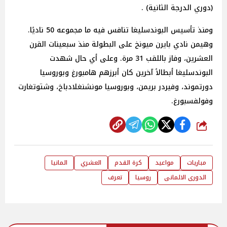
(دوري الدرجة الثانية) .
ومنذ تأسيس البوندسليغا تنافس فيه ما مجموعه 50 ناديًا.
وهيمن نادي بايرن ميونخ على البطولة منذ سبعينات القرن
العشرين، وفاز باللقب 31 مرة. وعلى أي حال شهدت
البوندسليغا أبطالاً آخرين كان أبرزهم هامبورغ وبوروسيا
دورتموند، وفيردر بريمن، وبوروسيا مونشنغلادباخ، وشتوتغارت
وفولفسبورغ.
شارك
مباريات
مواعيد
كرة القدم
العشري
المانيا
الدورى الالمانى
روسيا
تعرف