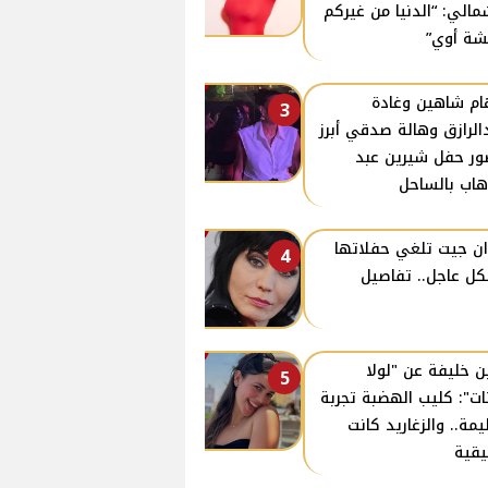
مالي: “الدنيا من غيركم
ة أوي”
ام شاهين وغادة
3
الرازق وهالة صدقي أبرز
ر حفل شيرين عبد
هاب بالساحل
ن جيت تلغي حفلاتها
4
ل عاجل.. تفاصيل
ن خليفة عن "لولا
5
نات": كليب الهضبة تجربة
مة.. والزغاريد كانت
قية