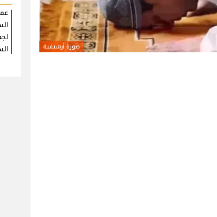
عمر
الس
لجم
صورة أرشيفية
الس