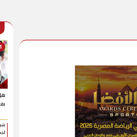
1
بفع
شير
لجم