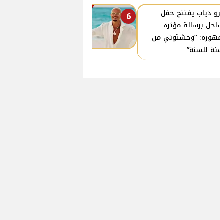
و دياب يفتتح حفل
6
احل برسالة مؤثرة
هوره: “وحشتوني من
نة للسنة”