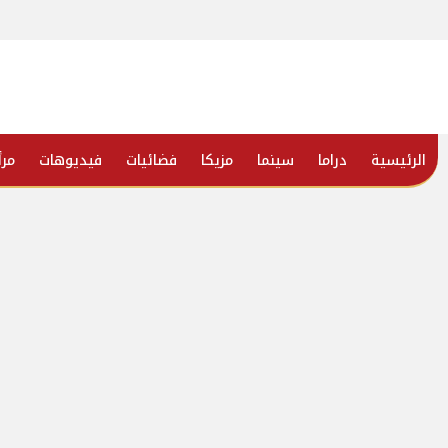
الرئيسية
دراما
سينما
مزيكا
فضائيات
فيديوهات
مرأ