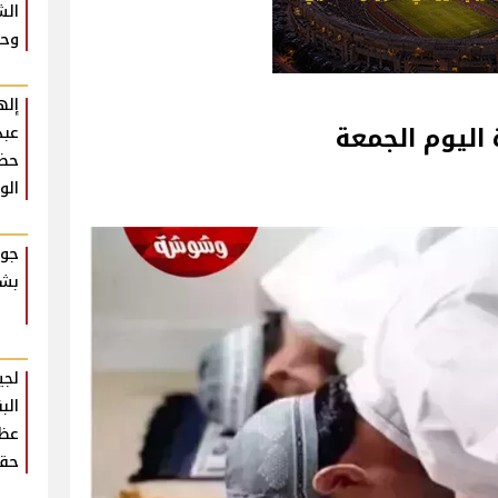
الش
وحش
إله
اليوم الجمعة
عبد
حضو
الو
جوا
بشك
لجي
الب
عظي
حقي