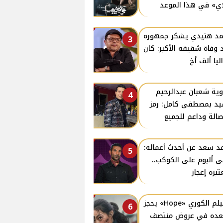
ي» في هذا الموعد
د هنيدي يشكر جمهوره
3
 وفاة شقيقه الأكبر: كان
ليا ألف أخ
ية شعبان عبدالرحيم
4
د بمصطفى كامل: رمز
صالة وداعم للجميع
د سعد عن أحدث أعماله:
5
ى ألبوم على الكوكب..
تبره إعجاز
الفيلم الكوري «Hope» يحجز
6
ده في عروض منتصف