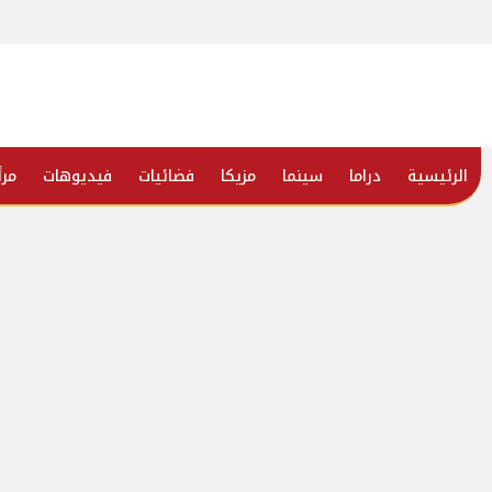
الرئيسية
دراما
سينما
مزيكا
فضائيات
فيديوهات
مرأ