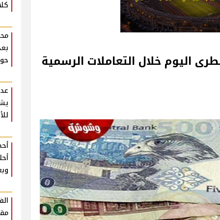
كلا
محم
بعد
طرى اليوم خلال التعاملات الرسمية
حوا
عدو
يشي
للأ
أحم
أحل
وبع
مقع