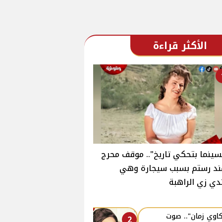
الأكثر قراءة
سينما بتحكي تاريخ".. موقف محرج
ند رستم بسبب سيجارة وهي
دي زي الراهبة
اوي زمان".. صوت
2