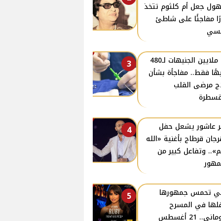
ول جعل أم كلثوم تتخذ
رًا مفاجئًا على شاطئ
نسي
من ملايين الجنيهات لـ480
3
هًا فقط.. مفاجأة بشأن
ج مرضى القلب
قسطرة
ر عاشور يشعل حفل
4
جان قرطاج بأغنية «الله
م».. وتفاعل كبير من
مهور
ي تحمس جمهورها
5
لها في المسرح
اني.. 21 أغسطس