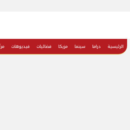
الرئيسية
دراما
سينما
مزيكا
فضائيات
فيديوهات
مرأ