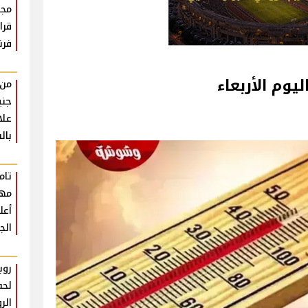
مجه
قرا
فر
يوم الأربعاء
جني
علا
بال
تام
مهر
أعل
الج
روب
لحف
الروم