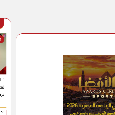
1
"ال
له
ترت
"حك