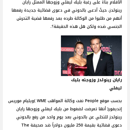
الأفلام بناءً على رغبة بليك ليفلي وزوجها الممثل رايان
رينولدز، حيثُ أدعى بالدوني في دعوى قضائية جديدة رفعها
أنهم من طلبوا من الوكالة طرده بعد رفعها قضية التحرش
الجنسي ضده ولكن هل هذه الحقيقة؟.
رايان رينولدز وزوجته بليك
ليفلي
بحسب موقع People نفت وكالة المواهب WME )ويليام موريس
إنديفور( أنها تعرضت لضغوط من بليك ليفلي وزوجها رايان
رينولدز للتخلي عن بالدوني بعد يوم واحد من رفع بالدوني
دعوى قضائية بقيمة 250 مليون دولاراً ضد صحيفة The