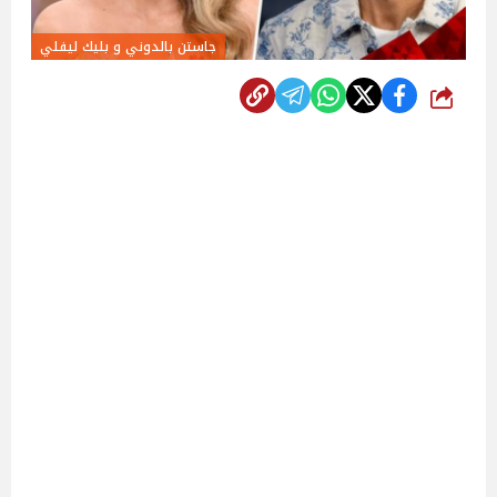
جاستن بالدوني و بليك ليفلي
شارك