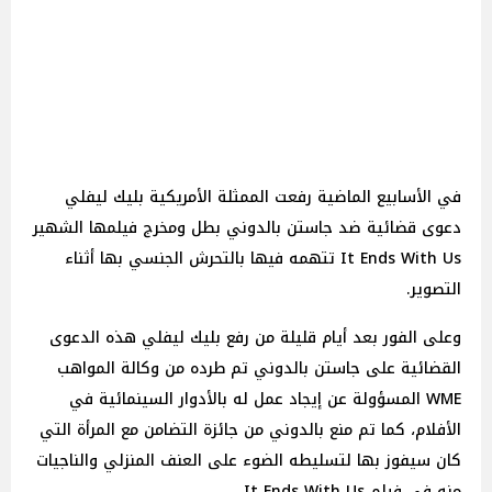
في الأسابيع الماضية رفعت الممثلة الأمريكية بليك ليفلي
دعوى قضائية ضد جاستن بالدوني بطل ومخرج فيلمها الشهير
It Ends With Us تتهمه فيها بالتحرش الجنسي بها أثناء
التصوير.
وعلى الفور بعد أيام قليلة من رفع بليك ليفلي هذه الدعوى
القضائية على جاستن بالدوني تم طرده من وكالة المواهب
WME المسؤولة عن إيجاد عمل له بالأدوار السينمائية في
الأفلام، كما تم منع بالدوني من جائزة التضامن مع المرأة التي
كان سيفوز بها لتسليطه الضوء على العنف المنزلي والناجيات
منه في فيلم It Ends With Us.