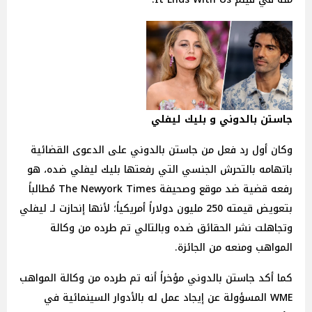
جاستن بالدوني و بليك ليفلي
وكان أول رد فعل من جاستن بالدوني على الدعوى القضائية
باتهامه بالتحرش الجنسي التي رفعتها بليك ليفلي ضده، هو
رفعه قضية ضد موقع وصحيفة The Newyork Times مُطالباً
بتعويض قيمته 250 مليون دولاراً أمريكياً؛ لأنها إنحازت لـ ليفلي
وتجاهلت نشر الحقائق ضده وبالتالي تم طرده من وكالة
المواهب ومنعه من الجائزة.
كما أكد جاستن بالدوني مؤخراً أنه تم طرده من وكالة المواهب
WME المسؤولة عن إيجاد عمل له بالأدوار السينمائية في