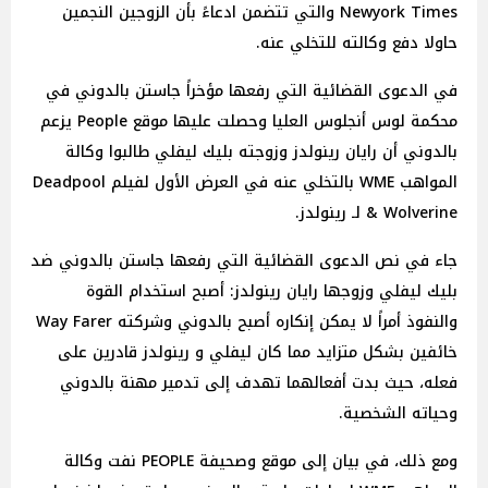
Newyork Times والتي تتضمن ادعاءً بأن الزوجين النجمين
حاولا دفع وكالته للتخلي عنه.
في الدعوى القضائية التي رفعها مؤخراً جاستن بالدوني في
محكمة لوس أنجلوس العليا وحصلت عليها موقع People يزعم
بالدوني أن رايان رينولدز وزوجته بليك ليفلي طالبوا وكالة
المواهب WME بالتخلي عنه في العرض الأول لفيلم Deadpool
& Wolverine لـ رينولدز.
جاء في نص الدعوى القضائية التي رفعها جاستن بالدوني ضد
بليك ليفلي وزوجها رايان رينولدز: أصبح استخدام القوة
والنفوذ أمراً لا يمكن إنكاره أصبح بالدوني وشركته Way Farer
خائفين بشكل متزايد مما كان ليفلي و رينولدز قادرين على
فعله، حيث بدت أفعالهما تهدف إلى تدمير مهنة بالدوني
وحياته الشخصية.
ومع ذلك، في بيان إلى موقع وصحيفة PEOPLE نفت وكالة