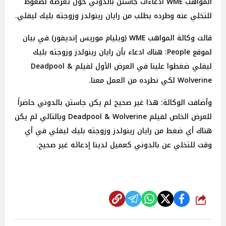
المواهب WME ادعاءات جاستن بالدوني حول تعرضه لضغوط
للتخلي عنه وطرده بطلب من رايان رينولدز وزوجته بليك ليفلي.
قالت وكالة المواهب WME (ويليام موريس إنديفور) في بيان
لموقع People: هناك ادعاء بأن رايان رينولدز وزوجته بليك
ليفلي ضغطوا علينا في العرض الأول لفيلم Deadpool &
Wolverine لكي نطرده من العمل معنا.
وأضافت الوكالة: هذا غير صحيح لم يكن جاستن بالدوني حاضراً
للعرض الخاص لفيلم Deadpool & Wolverine وبالتالي لم يكن
هناك أي ضغط من رايان رينولدز وزوجته بليك ليفلي في أي
وقت للتخلي عن بالدوني كعميل لدينا إدعائه غير صحيح.
شارك