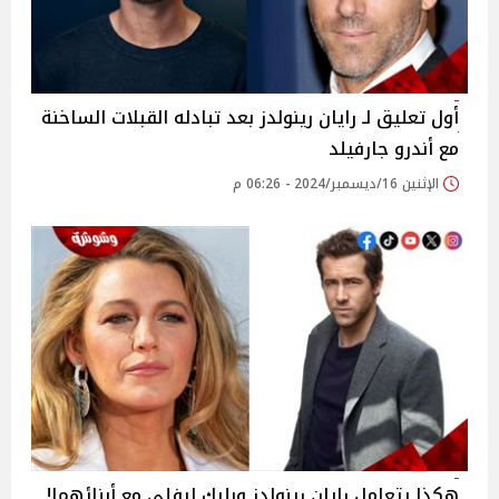
أول تعليق لـ رايان رينولدز بعد تبادله القبلات الساخنة
مع أندرو جارفيلد
الإثنين 16/ديسمبر/2024 - 06:26 م
هكذا يتعامل رايان رينولدز وبليك ليفلي مع أبنائهما!