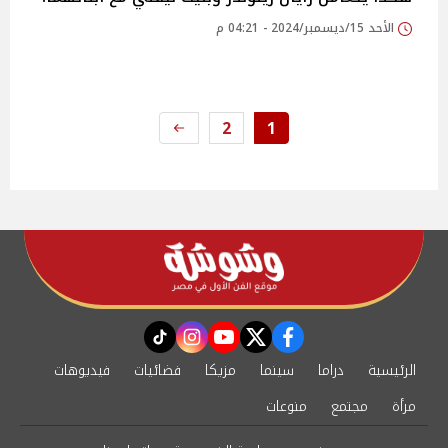
الأحد 15/ديسمبر/2024 - 04:21 م
2
1
instagram
tiktok
youtube
twitter
facebook
الرئيسية
دراما
سينما
مزيكا
فضائيات
فيديوهات
مرأة
مجتمع
منوعات