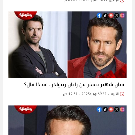
الإثنين 17/نوفمبر/2025 - 07:09 م
فنان شهير يسخر من رايان رينولدز.. فماذا قال؟
الأربعاء 22/أكتوبر/2025 - 12:51 ص