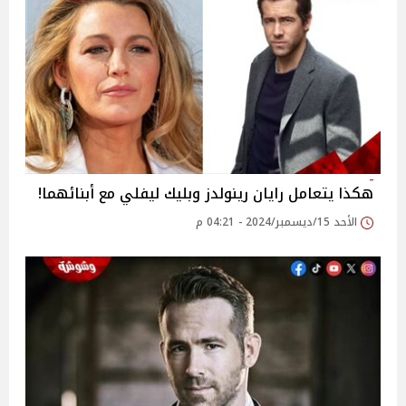
هكذا يتعامل رايان رينولدز وبليك ليفلي مع أبنائهما!
الأحد 15/ديسمبر/2024 - 04:21 م