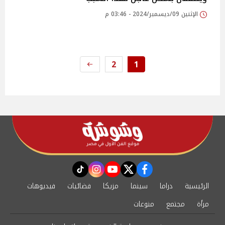
الإثنين 09/ديسمبر/2024 - 03:46 م
2
1
instagram
tiktok
youtube
twitter
facebook
الرئيسية
دراما
سينما
مزيكا
فضائيات
فيديوهات
مرأة
مجتمع
منوعات