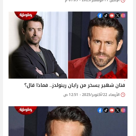
الإثنين 17/نوفمبر/2025 - 07:09 م
فنان شهير يسخر من رايان رينولدز.. فماذا قال؟
الأربعاء 22/أكتوبر/2025 - 12:51 ص