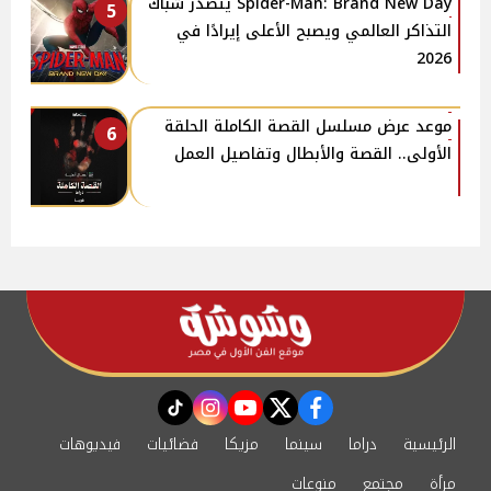
Spider-Man: Brand New Day يتصدر شباك
5
التذاكر العالمي ويصبح الأعلى إيرادًا في
2026
موعد عرض مسلسل القصة الكاملة الحلقة
6
الأولى.. القصة والأبطال وتفاصيل العمل
instagram
tiktok
youtube
twitter
facebook
الرئيسية
دراما
سينما
مزيكا
فضائيات
فيديوهات
مرأة
مجتمع
منوعات