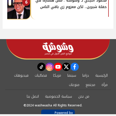
محمود الليثي لـ"وشوشة": مش هشارك في
6
حفلة شيرين.. لكن معزوم زي باقي الناس
instagram
tiktok
youtube
twitter
facebook
الرئيسية
دراما
سينما
مزيكا
فضائيات
فيديوهات
مرأة
مجتمع
منوعات
من نحن
سياسة الخصوصية
اتصل بنا
©2024 washwasha All Rights Reserved.
Powered by